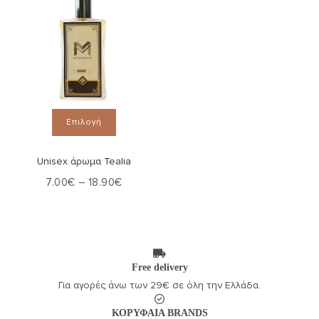
Αυτό
Επιλογή
το
προϊόν
έχει
πολλαπλές
Unisex άρωμα Tealia
παραλλαγές.
Οι
Price
7.00
€
–
18.90
€
επιλογές
range:
μπορούν
7.00€
να
through
επιλεγούν
18.90€
στη
σελίδα
του
προϊόντος
Free delivery
Για αγορές άνω των 29€ σε όλη την Ελλάδα.
ΚΟΡΥΦΑΙΑ BRANDS