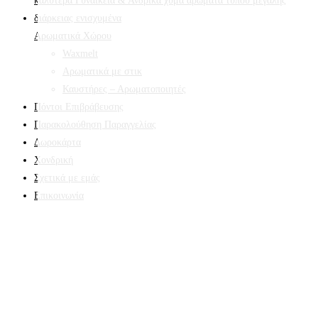
Αρωματικά Χώρου
Waxmelt
Αρωματικά με στικ
Καυστήρες – Αρωματοποιητές
Πόντοι Επιβράβευσης
Παρακολούθηση Παραγγελίας
Δωροκάρτα
Χονδρική
Σχετικά με εμάς
Επικοινωνία