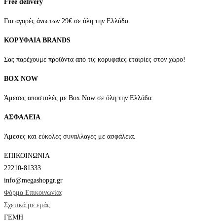
Free delivery
να
επιλεγούν
Για αγορές άνω των 29€ σε όλη την Ελλάδα.
στη
ΚΟΡΥΦΑΙΑ BRANDS
σελίδα
του
Σας παρέχουμε προϊόντα από τις κορυφαίες εταιρίες στον χώρο!
προϊόντος
BOX NOW
Άμεσες αποστολές με Box Now σε όλη την Ελλάδα
ΑΣΦΑΛΕΙΑ
Άμεσες και εύκολες συναλλαγές με ασφάλεια.
ΕΠΙΚΟΙΝΩΝΙΑ
22210-81333
info@megashopgr.gr
Φόρμα Επικοινωνίας
Σχετικά με εμάς
ΓΕΜΗ