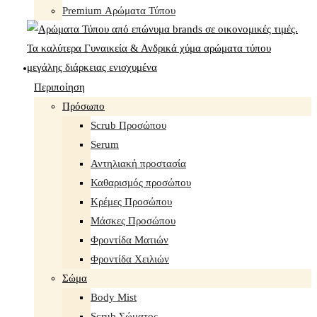
Premium Αρώματα Τύπου
Περιποίηση
Πρόσωπο
Scrub Προσώπου
Serum
Αντηλιακή προστασία
Καθαρισμός προσώπου
Κρέμες Προσώπου
Μάσκες Προσώπου
Φροντίδα Ματιών
Φροντίδα Χειλιών
Σώμα
Body Mist
Scrub Σώματος