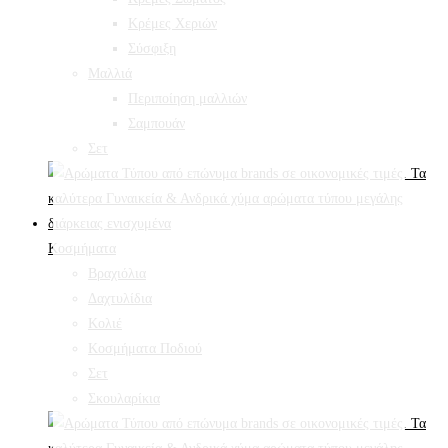
Κρέμες Χεριών
Σύσφιξη
Mαλλιά
Περιποίηση μαλλιών
Σαμπουάν
Σετ
Κοσμήματα
Βραχιόλια
Δαχτυλίδια
Κολιέ
Κοσμήματα Ποδιού
Σετ
Σκουλαρίκια