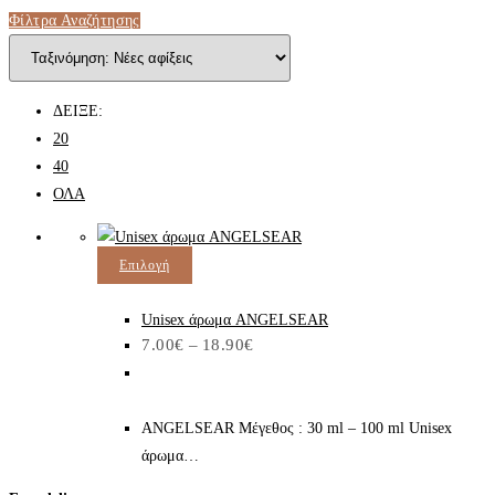
Φίλτρα Αναζήτησης
ΔΕΙΞΕ:
20
40
ΟΛΑ
Αυτό
Επιλογή
το
προϊόν
Unisex άρωμα ANGELSEAR
Price
7.00
€
–
18.90
€
έχει
range:
7.00€
πολλαπλές
through
παραλλαγές.
18.90€
ANGELSEAR Μέγεθος : 30 ml – 100 ml Unisex
Οι
άρωμα…
επιλογές
μπορούν