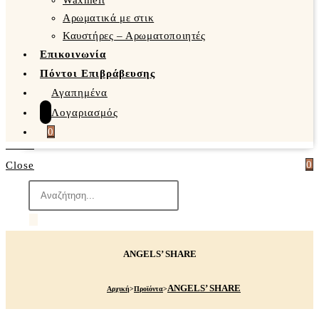
Waxmelt
Αρωματικά με στικ
Καυστήρες – Αρωματοποιητές
Επικοινωνία
Πόντοι Επιβράβευσης
Αγαπημένα
Λογαριασμός
0
0
Close
Products
search
ANGELS’ SHARE
ANGELS’ SHARE
Αρχική
>
Προϊόντα
>