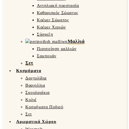
Αντηλιακή προστασία
Καθαρισμός Σώματος
Κρέμες Σώματος
Κρέμες Χεριών
Σύσφιξη
Μαλλιά
Περιποίηση μαλλιών
Σαμπουάν
Σετ
Κοσμήματα
Δαχτυλίδια
Βραχιόλια
Σκουλαρίκια
Κολιέ
Κοσμήματα Ποδιού
Σετ
Αρωματικά Χώρου