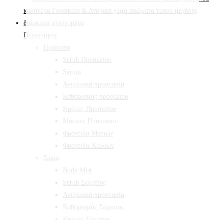
Περιποίηση
Πρόσωπο
Scrub Προσώπου
Serum
Αντηλιακή προστασία
Καθαρισμός προσώπου
Κρέμες Προσώπου
Μάσκες Προσώπου
Φροντίδα Ματιών
Φροντίδα Χειλιών
Σώμα
Body Mist
Scrub Σώματος
Αντηλιακή προστασία
Καθαρισμός Σώματος
Κρέμες Σώματος