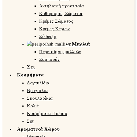
Αντηλιακή προστασία
Καθαρισμός Σώματος
Κρέμες Σώματος
Κρέμες Χεριών
Σύσφιξη
Μαλλιά
Περιποίηση μαλλιών
Σαμπουάν
Σετ
Κοσμήματα
Δαχτυλίδια
Βραχιόλια
Σκουλαρίκια
Κολιέ
Κοσμήματα Ποδιού
Σετ
Αρωματικά Χώρου