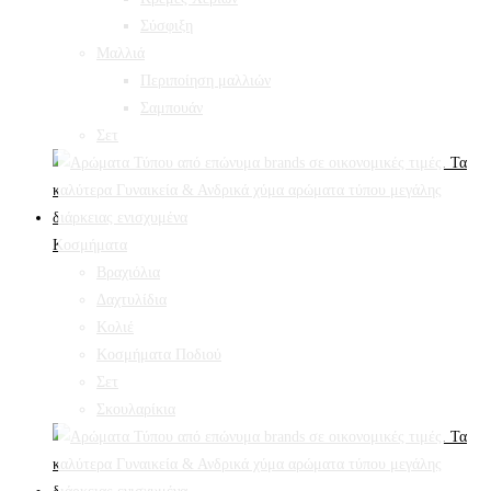
Σύσφιξη
Mαλλιά
Περιποίηση μαλλιών
Σαμπουάν
Σετ
Κοσμήματα
Βραχιόλια
Δαχτυλίδια
Κολιέ
Κοσμήματα Ποδιού
Σετ
Σκουλαρίκια