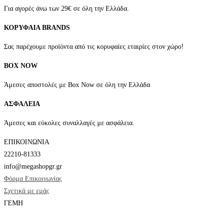
να
Για αγορές άνω των 29€ σε όλη την Ελλάδα.
επιλεγούν
ΚΟΡΥΦΑΙΑ BRANDS
στη
σελίδα
Σας παρέχουμε προϊόντα από τις κορυφαίες εταιρίες στον χώρο!
του
BOX NOW
προϊόντος
Άμεσες αποστολές με Box Now σε όλη την Ελλάδα
ΑΣΦΑΛΕΙΑ
Άμεσες και εύκολες συναλλαγές με ασφάλεια.
ΕΠΙΚΟΙΝΩΝΙΑ
22210-81333
info@megashopgr.gr
Φόρμα Επικοινωνίας
Σχετικά με εμάς
ΓΕΜΗ