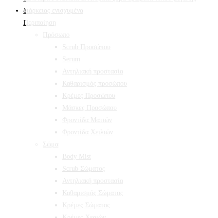
Περιποίηση
Πρόσωπο
Scrub Προσώπου
Serum
Αντηλιακή προστασία
Καθαρισμός προσώπου
Κρέμες Προσώπου
Μάσκες Προσώπου
Φροντίδα Ματιών
Φροντίδα Χειλιών
Σώμα
Body Mist
Scrub Σώματος
Αντηλιακή προστασία
Καθαρισμός Σώματος
Κρέμες Σώματος
Κρέμες Χεριών