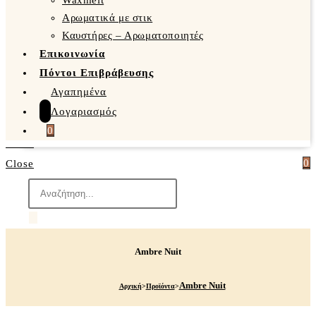
Waxmelt
Αρωματικά με στικ
Καυστήρες – Αρωματοποιητές
Επικοινωνία
Πόντοι Επιβράβευσης
Αγαπημένα
Λογαριασμός
0
0
Close
Products
search
Ambre Nuit
Ambre Nuit
Αρχική
>
Προϊόντα
>