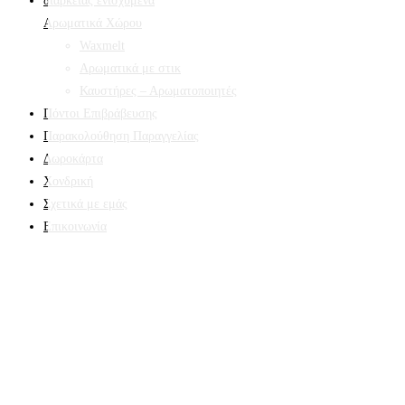
Αρωματικά Χώρου
Waxmelt
Αρωματικά με στικ
Καυστήρες – Αρωματοποιητές
Πόντοι Επιβράβευσης
Παρακολούθηση Παραγγελίας
Δωροκάρτα
Χονδρική
Σχετικά με εμάς
Επικοινωνία