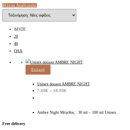
Φίλτρα Αναζήτησης
ΔΕΙΞΕ:
20
40
ΟΛΑ
Αυτό
Επιλογή
το
προϊόν
Unisex άρωμα AMBRE NIGHT
Price
7.00
€
–
18.90
€
έχει
range:
7.00€
πολλαπλές
through
παραλλαγές.
18.90€
Ambre Night Μέγεθος : 30 ml – 100 ml Unisex…
Οι
επιλογές
Free delivery
μπορούν