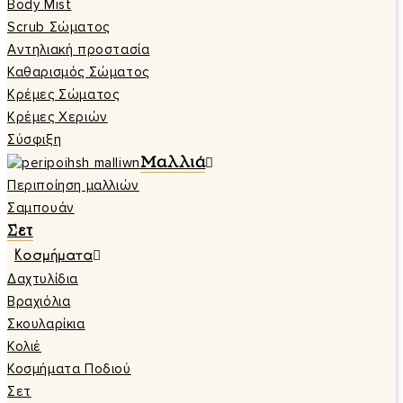
Body Mist
Scrub Σώματος
Αντηλιακή προστασία
Καθαρισμός Σώματος
Κρέμες Σώματος
Κρέμες Χεριών
Σύσφιξη
Μαλλιά
Περιποίηση μαλλιών
Σαμπουάν
Σετ
Κοσμήματα
Δαχτυλίδια
Βραχιόλια
Σκουλαρίκια
Κολιέ
Κοσμήματα Ποδιού
Σετ