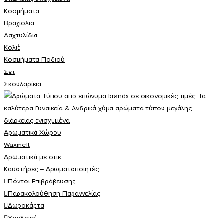
Κοσμήματα
Βραχιόλια
Δαχτυλίδια
Κολιέ
Κοσμήματα Ποδιού
Σετ
Σκουλαρίκια
Αρωματικά Χώρου
Waxmelt
Αρωματικά με στικ
Καυστήρες – Αρωματοποιητές
Πόντοι Επιβράβευσης
Παρακολούθηση Παραγγελίας
Δωροκάρτα
Χονδρική