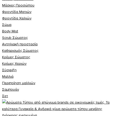
Μάσκες Προσώπου
Φροντίδα Ματιών
Φροντίδα Χειλιών
Σώμα
Body Mist
Scrub Σώματος
Αντηλιακή προστασία
Καθαρισμός Σώματος
Κρέμες Σώματος
Κρέμες Χεριών
Σύσφιξη
Mαλλιά
Περιποίηση μαλλιών
Σαμπουάν
Σετ