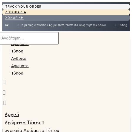
TRACK YOUR ORDER
ΔΩΡΟΚΑΡΤΑ
ΧΟΝΔΡΙΚΗ
€
Άμεσες αποστολές με Box Now σε όλη την Ελλάδα
info@megashopg
Αρχική
Αρώματα Τύπου
Γυναικεία Αρώματα Τύπου