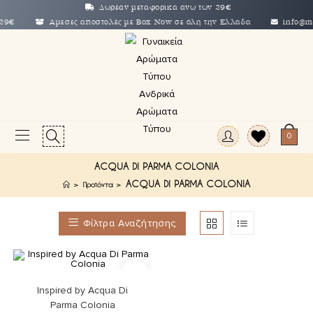
Skip
Δωρεάν μεταφορικά άνω των 29€
ν 29€
Άμεσες αποστολές με Box Now σε όλη την Ελλάδα
info@meg
to
content
0
ACQUA DI PARMA COLONIA
ACQUA DI PARMA COLONIA
>
Προϊόντα
>
Φίλτρα Αναζήτησης
Αυτό
Επιλογή
το
Inspired by Acqua Di
προϊόν
έχει
Parma Colonia
πολλαπλές