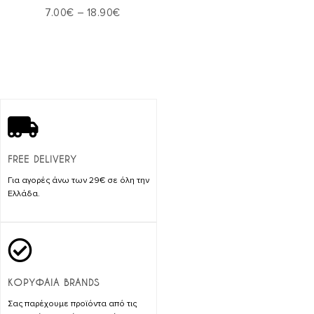
παραλλαγές.
Price
7.00
€
–
18.90
€
Οι
range:
επιλογές
7.00€
μπορούν
through
να
18.90€
επιλεγούν
στη
σελίδα
του
προϊόντος
FREE DELIVERY
Για αγορές άνω των 29€ σε όλη την
Ελλάδα.
ΚΟΡΥΦΑΙΑ BRANDS
Σας παρέχουμε προϊόντα από τις