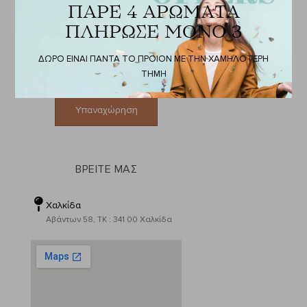
Έχετε δικαίωμα να υποβάλετε
ΠΑΡΕ 4 ΑΡΩΜΑΤΑ
ηλεκτρονικά δήλωση
ΠΛΗΡΩΣΕ ΜΟΝΟ 3
υπαναχώρησης για την παραγγελία
σας, σύμφωνα με την ισχύουσα
ΔΩΡΟ ΕΙΝΑΙ ΠΑΝΤΑ ΤΟ ΠΡΟΙΟΝ ΜΕ ΤΗΝ ΧΑΜΗΛΟΤΕΡΗ
νομοθεσία για τις εξ αποστάσεως
αγορές.
ΤΗΜΗ
Υπαναχώρηση
ΒΡΕΙΤΕ ΜΑΣ
Χαλκίδα
Αβάντων 58, ΤΚ : 341 00 Χαλκίδα