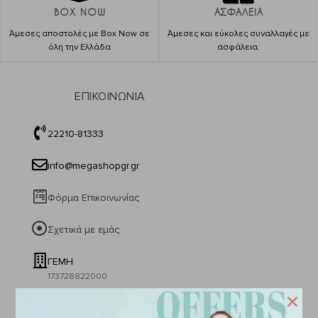
BOX NOW
ΑΣΦΑΛΕΙΑ
Άμεσες αποστολές με Box Now σε
Άμεσες και εύκολες συναλλαγές με
όλη την Ελλάδα
ασφάλεια.
ΕΠΙΚΟΙΝΩΝΙΑ
22210-81333
info@megashopgr.gr
Φόρμα Επικοινωνίας
Σχετικά με εμάς
ΓΕΜΗ
173728822000
Δικαίωμα υπαναχώρησης