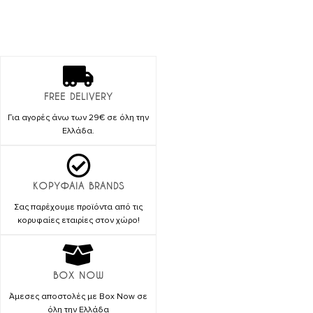
να
18.90€
επιλεγούν
στη
σελίδα
του
προϊόντος
FREE DELIVERY
Για αγορές άνω των 29€ σε όλη την
Ελλάδα.
ΚΟΡΥΦΑΙΑ BRANDS
Σας παρέχουμε προϊόντα από τις
κορυφαίες εταιρίες στον χώρο!
BOX NOW
Άμεσες αποστολές με Box Now σε
όλη την Ελλάδα