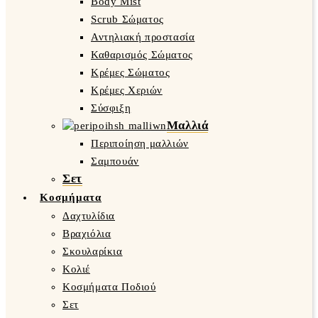
Body Mist
Scrub Σώματος
Αντηλιακή προστασία
Καθαρισμός Σώματος
Κρέμες Σώματος
Κρέμες Χεριών
Σύσφιξη
Μαλλιά
Περιποίηση μαλλιών
Σαμπουάν
Σετ
Κοσμήματα
Δαχτυλίδια
Βραχιόλια
Σκουλαρίκια
Κολιέ
Κοσμήματα Ποδιού
Σετ