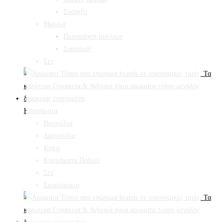
Σύσφιξη
Mαλλιά
Περιποίηση μαλλιών
Σαμπουάν
Σετ
Κοσμήματα
Βραχιόλια
Δαχτυλίδια
Κολιέ
Κοσμήματα Ποδιού
Σετ
Σκουλαρίκια