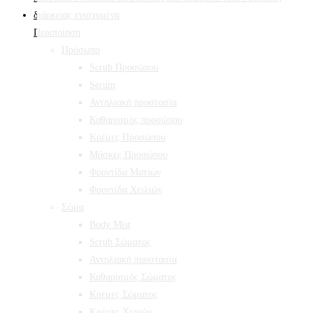
Περιποίηση
Πρόσωπο
Scrub Προσώπου
Serum
Αντηλιακή προστασία
Καθαρισμός προσώπου
Κρέμες Προσώπου
Μάσκες Προσώπου
Φροντίδα Ματιών
Φροντίδα Χειλιών
Σώμα
Body Mist
Scrub Σώματος
Αντηλιακή προστασία
Καθαρισμός Σώματος
Κρέμες Σώματος
Κρέμες Χεριών