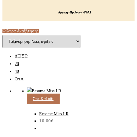
ΝΑΙ
Αρχική
>
Προϊόντα
>
Φίλτρα Αναζήτησης
ΔΕΙΞΕ:
20
40
ΟΛΑ
Στο Καλάθι
Eesome Miss LR
10.00
€