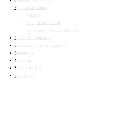
Αρωματικά Χώρου
Waxmelt
Αρωματικά με στικ
Καυστήρες – Αρωματοποιητές
Πόντοι Επιβράβευσης
Παρακολούθηση Παραγγελίας
Δωροκάρτα
Χονδρική
Σχετικά με εμάς
Επικοινωνία