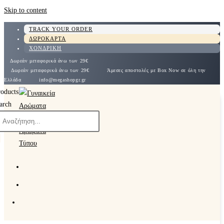
Skip to content
TRACK YOUR ORDER
ΔΩΡΟΚΑΡΤΑ
ΧΟΝΔΡΙΚΗ
Δωρεάν μεταφορικά άνω των 29€
Δωρεάν μεταφορικά άνω των 29€
Άμεσες αποστολές με Box Now σε όλη την
Ελλάδα
info@megashopgr.gr
roducts
arch