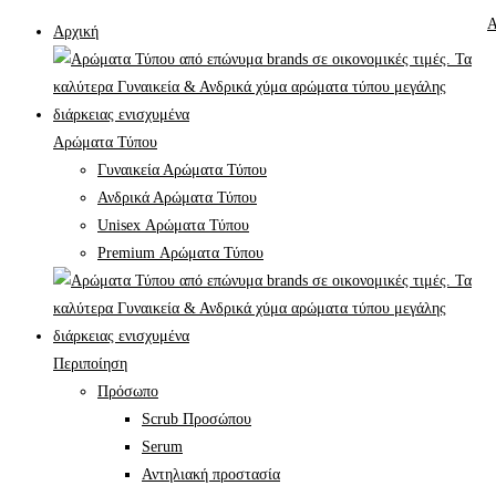
Α
Αρχική
Αρώματα Τύπου
Γυναικεία Αρώματα Τύπου
Ανδρικά Αρώματα Τύπου
Unisex Αρώματα Τύπου
Premium Αρώματα Τύπου
Περιποίηση
Πρόσωπο
Scrub Προσώπου
Serum
Αντηλιακή προστασία