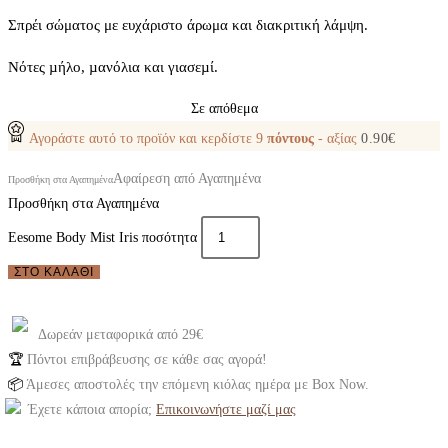
Σπρέι σώματος με ευχάριστο άρωμα και διακριτική λάμψη.
Nότες µήλο, µανόλια και γιασεµί.
Σε απόθεμα
Αγοράστε αυτό το προϊόν και κερδίστε
9
πόντους
- αξίας
0.90
€
Αφαίρεση από Αγαπημένα
Προσθήκη στα Αγαπημένα
Προσθήκη στα Αγαπημένα
Eesome Body Mist Iris ποσότητα
ΣΤΟ ΚΑΛΆΘΙ
Δωρεάν μεταφορικά από 29€
🏆
Πόντοι επιβράβευσης σε κάθε σας αγορά!
📦
Άμεσες αποστολές την επόμενη κιόλας ημέρα με Box Now.
Έχετε κάποια απορία;
Επικοινωνήστε μαζί μας