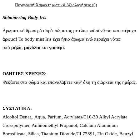
Περιγραφή
Χαρακτηριστικά
Αξιολογήσεις (0)
Shimmering Body Iris
Αρωµατικό δροσερό σπρέι σώµατος µε ελαφριά σύνθεση και υπέροχο
άρωµα! Το body mist Iris έχει ήπιο άρωµα ενώ περιέχει νότες
από
µήλο
,
µανόλια
και
γιασεµί
.
ΟΔΗΓΙΕΣ ΧΡΗΣΗΣ:
Ψεκάστε στο σώμα και επαναλάβετε καθ’ όλη τη διάρκεια της ημέρας.
ΣΥΣΤΑΤΙΚΑ:
Alcohol Denat., Aqua, Parfum, Acrylates/C10-30 Alkyl Acrylate
Crosspolymer, Aminomethyl Propanol, Calcium Aluminum
Borosilicate, Silica, Titanium Dioxide/CI 77891, Tin Oxide, Benzyl