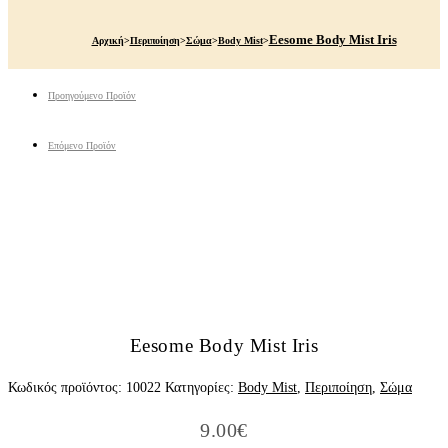
Eesome Body Mist Iris
Αρχική
>
Περιποίηση
>
Σώμα
>
Body Mist
>
Προηγούμενο Προϊόν
Επόμενο Προϊόν
Eesome Body Mist Iris
Κωδικός προϊόντος:
10022
Κατηγορίες:
Body Mist
,
Περιποίηση
,
Σώμα
9.00
€