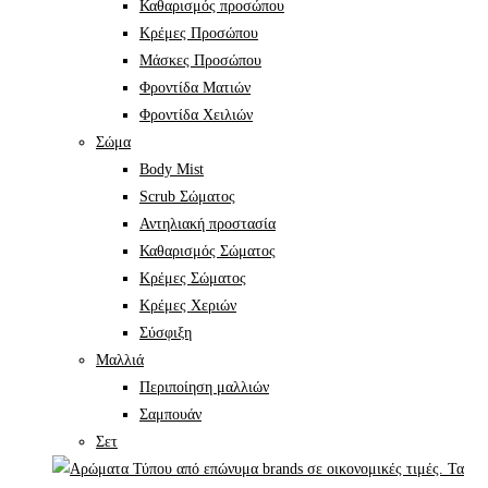
Καθαρισμός προσώπου
Κρέμες Προσώπου
Μάσκες Προσώπου
Φροντίδα Ματιών
Φροντίδα Χειλιών
Σώμα
Body Mist
Scrub Σώματος
Αντηλιακή προστασία
Καθαρισμός Σώματος
Κρέμες Σώματος
Κρέμες Χεριών
Σύσφιξη
Mαλλιά
Περιποίηση μαλλιών
Σαμπουάν
Σετ