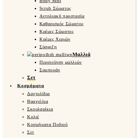
Body Mist
Scrub Σώματος
Αντηλιακή προστασία
Καθαρισμός Σώματος
Κρέμες Σώματος
Κρέμες Χεριών
Σύσφιξη
Μαλλιά
Περιποίηση μαλλιών
Σαμπουάν
Σετ
Κοσμήματα
Δαχτυλίδια
Βραχιόλια
Σκουλαρίκια
Κολιέ
Κοσμήματα Ποδιού
Σετ