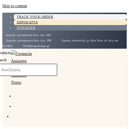
Skip to content
TRACK YOUR ORDER
ΔΩΡΟΚΑΡΤΑ
ΧΟΝΔΡΙΚΗ
Δωρεάν μεταφορικά άνω των 29€
Δωρεάν μεταφορικά άνω των 29€
Άμεσες αποστολές με Box Now σε όλη την
Ελλάδα
info@megashopgr.gr
roducts
arch