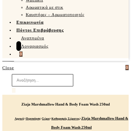
Waxmelt
Αρωματικά με στικ
Καυστήρες – Αρωματοποιητές
Επικοινωνία
Πόντοι Επιβράβευσης
Αγαπημένα
Λογαριασμός
0
0
Close
Products
search
Ziaja Marshmallow Hand & Body Foam Wash 250ml
Ziaja Marshmallow Hand &
Αρχική
>
Περιποίηση
>
Σώμα
>
Καθαρισμός Σώματος
>
Body Foam Wash 250ml