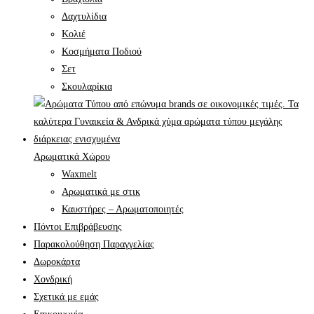
Δαχτυλίδια
Κολιέ
Κοσμήματα Ποδιού
Σετ
Σκουλαρίκια
Αρωματικά Χώρου
Waxmelt
Αρωματικά με στικ
Καυστήρες – Αρωματοποιητές
Πόντοι Επιβράβευσης
Παρακολούθηση Παραγγελίας
Δωροκάρτα
Χονδρική
Σχετικά με εμάς