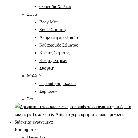
Φροντίδα Χειλιών
Σώμα
Body Mist
Scrub Σώματος
Αντηλιακή προστασία
Καθαρισμός Σώματος
Κρέμες Σώματος
Κρέμες Χεριών
Σύσφιξη
Mαλλιά
Περιποίηση μαλλιών
Σαμπουάν
Σετ
Κοσμήματα
Βραχιόλια