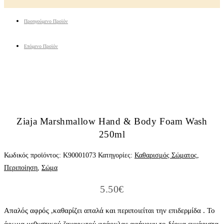
Προηγούμενο Προϊόν
Επόμενο Προϊόν
Ziaja Marshmallow Hand & Body Foam Wash
250ml
Κωδικός προϊόντος:
K90001073
Κατηγορίες:
Καθαρισμός Σώματος
,
Περιποίηση
,
Σώμα
5.50
€
Απαλός αφρός ,καθαρίζει απαλά και περιποιείται την επιδερμίδα . Το
άρωμα μεθυστικού ζαχαρωτού φράουλας αφήνουν το δέρμα ευχάριστα