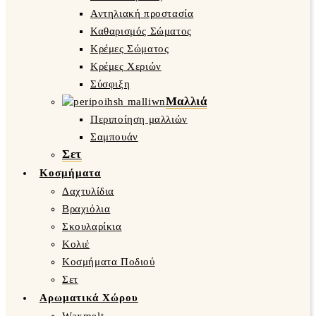
Αντηλιακή προστασία
Καθαρισμός Σώματος
Κρέμες Σώματος
Κρέμες Χεριών
Σύσφιξη
Μαλλιά
Περιποίηση μαλλιών
Σαμπουάν
Σετ
Κοσμήματα
Δαχτυλίδια
Βραχιόλια
Σκουλαρίκια
Κολιέ
Κοσμήματα Ποδιού
Σετ
Αρωματικά Χώρου