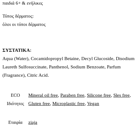
παιδιά 6+ & ενήλικες
Τύπος δέρματος:
όλοι οι τύποι δέρματος
ΣΥΣΤΑΤΙΚΑ:
Aqua (Water), Cocamidopropyl Betaine, Decyl Glucoside, Disodium
Laureth Sulfosuccinate, Panthenol, Sodium Benzoate, Parfum
(Fragrance), Citric Acid.
ECO
Mineral oil free
,
Paraben free
,
Silicone free
,
Sles free
,
Ιδιότητες
Gluten free
,
Microplastic free
,
Vegan
Εταιρία
ziaja