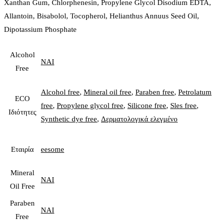
Xanthan Gum, Chlorphenesin, Propylene Glycol Disodium EDTA,
Allantoin, Bisabolol, Tocopherol, Helianthus Annuus Seed Oil,
Dipotassium Phosphate
Alcohol
ΝΑΙ
Free
Alcohol free
,
Mineral oil free
,
Paraben free
,
Petrolatum
ECO
free
,
Propylene glycol free
,
Silicone free
,
Sles free
,
Ιδιότητες
Synthetic dye free
,
Δερματολογικά ελεγμένο
Εταιρία
eesome
Mineral
ΝΑΙ
Oil Free
Paraben
ΝΑΙ
Free