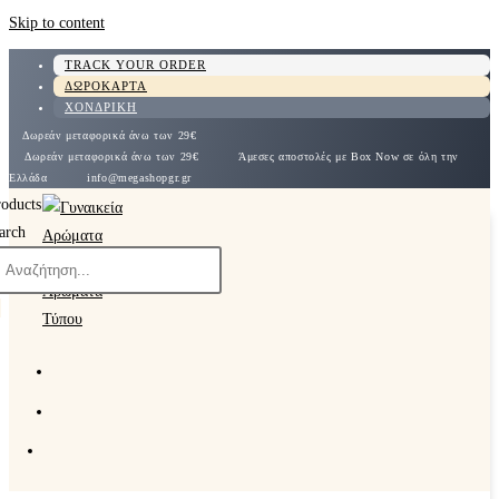
Skip to content
TRACK YOUR ORDER
ΔΩΡΟΚΑΡΤΑ
ΧΟΝΔΡΙΚΗ
Δωρεάν μεταφορικά άνω των 29€
Δωρεάν μεταφορικά άνω των 29€
Άμεσες αποστολές με Box Now σε όλη την
Ελλάδα
info@megashopgr.gr
roducts
arch