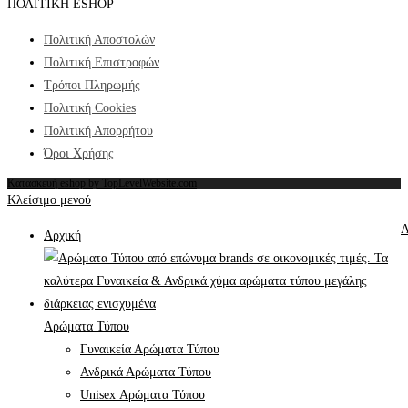
ΠΟΛΙΤΙΚΗ ESHOP
Πολιτική Αποστολών
Πολιτική Επιστροφών
Τρόποι Πληρωμής
Πολιτική Cookies
Πολιτική Απορρήτου
Όροι Χρήσης
Κατασκευή eshop by TopLevelWebsite.com
Κλείσιμο μενού
Α
Αρχική
Αρώματα Τύπου
Γυναικεία Αρώματα Τύπου
Ανδρικά Αρώματα Τύπου
Unisex Αρώματα Τύπου