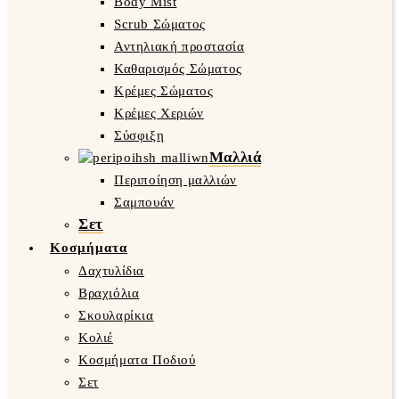
Body Mist
Scrub Σώματος
Αντηλιακή προστασία
Καθαρισμός Σώματος
Κρέμες Σώματος
Κρέμες Χεριών
Σύσφιξη
Μαλλιά
Περιποίηση μαλλιών
Σαμπουάν
Σετ
Κοσμήματα
Δαχτυλίδια
Βραχιόλια
Σκουλαρίκια
Κολιέ
Κοσμήματα Ποδιού
Σετ