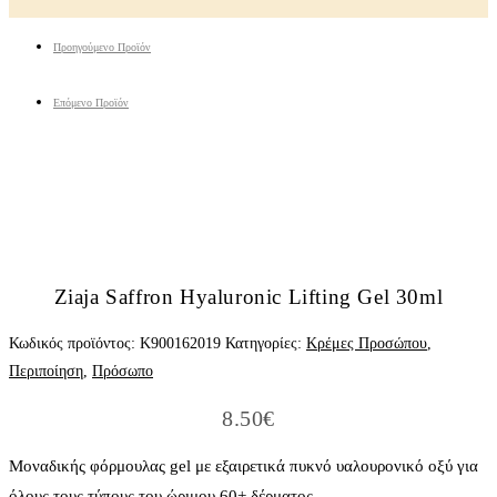
Προηγούμενο Προϊόν
Επόμενο Προϊόν
Ziaja Saffron Hyaluronic Lifting Gel 30ml
Κωδικός προϊόντος:
K900162019
Κατηγορίες:
Κρέμες Προσώπου
,
Περιποίηση
,
Πρόσωπο
8.50
€
Μοναδικής φόρμουλας gel με εξαιρετικά πυκνό υαλουρονικό οξύ για
όλους τους τύπους του ώριμου 60+ δέρματος.