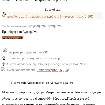
Σε απόθεμα
Αγοράστε αυτό το προϊόν και κερδίστε
8
πόντους
- αξίας
0.80
€
Αφαίρεση από Αγαπημένα
Προσθήκη στα Αγαπημένα
Προσθήκη στα Αγαπημένα
Ziaja
ΣΤΟ ΚΑΛΆΘΙ
Saffron
Hyaluronic
Δωρεάν μεταφορικά από 29€
Lifting
🏆
Πόντοι επιβράβευσης σε κάθε σας αγορά!
Gel
📦
Άμεσες αποστολές την επόμενη κιόλας ημέρα με Box Now.
30ml
Έχετε κάποια απορία;
Επικοινωνήστε μαζί μας
ποσότητα
Περιγραφή
Χαρακτηριστικά
Αξιολογήσεις (0)
Μοναδικής φόρμουλας gel με εξαιρετικά πυκνό υαλουρονικό οξύ για
όλους τους τύπους του ώριμου 60+ δέρματος.Περιέχει ενεργά
συστατικά που τονώνουν τη διαδικασία ανανέωσης του δέρματος.