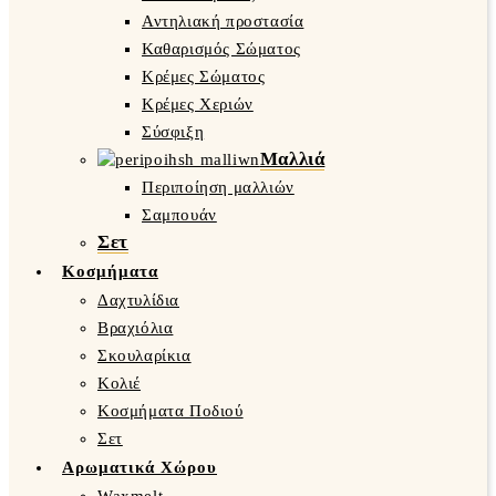
Αντηλιακή προστασία
Καθαρισμός Σώματος
Κρέμες Σώματος
Κρέμες Χεριών
Σύσφιξη
Μαλλιά
Περιποίηση μαλλιών
Σαμπουάν
Σετ
Κοσμήματα
Δαχτυλίδια
Βραχιόλια
Σκουλαρίκια
Κολιέ
Κοσμήματα Ποδιού
Σετ
Αρωματικά Χώρου