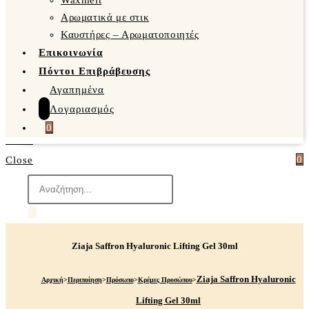
Waxmelt
Αρωματικά με στικ
Καυστήρες – Αρωματοποιητές
Επικοινωνία
Πόντοι Επιβράβευσης
Αγαπημένα
Λογαριασμός
0
0
Close
Products
search
Ziaja Saffron Hyaluronic Lifting Gel 30ml
Ziaja Saffron Hyaluronic
Αρχική
>
Περιποίηση
>
Πρόσωπο
>
Κρέμες Προσώπου
>
Lifting Gel 30ml