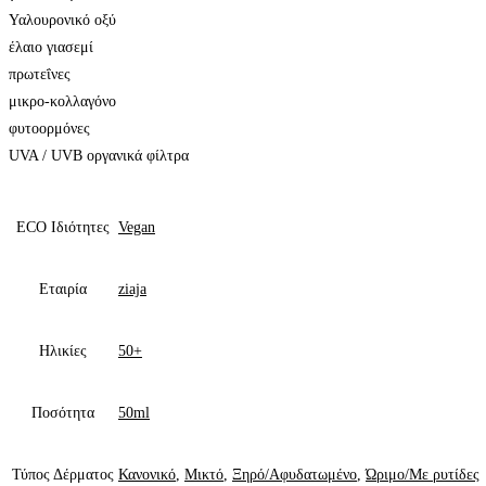
Υαλουρονικό οξύ
έλαιο γιασεμί
πρωτεΐνες
μικρο-κολλαγόνο
φυτοορμόνες
UVA / UVB οργανικά φίλτρα
ECO Ιδιότητες
Vegan
Εταιρία
ziaja
Ηλικίες
50+
Ποσότητα
50ml
Τύπος Δέρματος
Κανονικό
,
Μικτό
,
Ξηρό/Αφυδατωμένο
,
Ώριμο/Με ρυτίδες