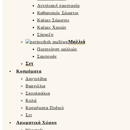
Αντηλιακή προστασία
Καθαρισμός Σώματος
Κρέμες Σώματος
Κρέμες Χεριών
Σύσφιξη
Μαλλιά
Περιποίηση μαλλιών
Σαμπουάν
Σετ
Κοσμήματα
Δαχτυλίδια
Βραχιόλια
Σκουλαρίκια
Κολιέ
Κοσμήματα Ποδιού
Σετ
Αρωματικά Χώρου