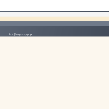
λλάδα
info@megashopgr.gr