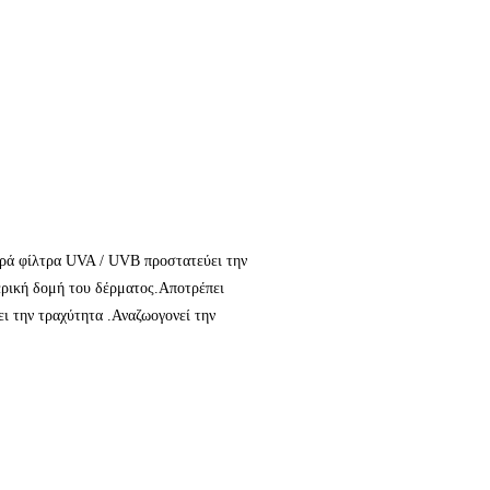
ερά φίλτρα UVA / UVB προστατεύει την
ερική δομή του δέρματος.Αποτρέπει
ει την τραχύτητα .Αναζωογονεί την