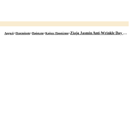
Ziaja Jasmin Anti-Wrinkle Day Cream 50+ 50ml
Αρχική
>
Περιποίηση
>
Πρόσωπο
>
Κρέμες Προσώπου
>