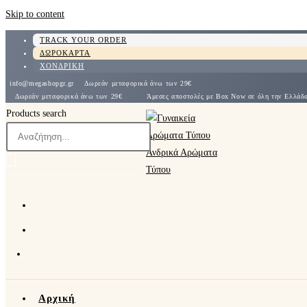
Skip to content
TRACK YOUR ORDER
ΔΩΡΟΚΑΡΤΑ
ΧΟΝΔΡΙΚΗ
info@megashopgr.gr
Δωρεάν μεταφορικά άνω των 29€
Δωρεάν μεταφορικά άνω των 29€
Άμεσες αποστολές με Box Now σε όλη την Ε
Products search
Αρχική