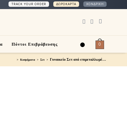
TRACK YOUR ORDER
ΔΩΡΟΚΑΡΤΑ
ΧΟΝΔΡΙΚΗ
0
ία
Πόντοι Επιβράβευσης
Γυναικείο Σετ από επιμεταλλωμένο ορείχαλκο | ms90405
>
Κοσμήματα
>
Σετ
>