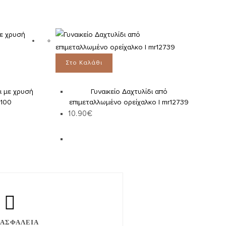
Στο Καλάθι
ι με χρυσή
Γυναικείο Δαχτυλίδι από
5100
επιμεταλλωμένο ορείχαλκο | mr12739
10.90
€
ΑΣΦΑΛΕΙΑ