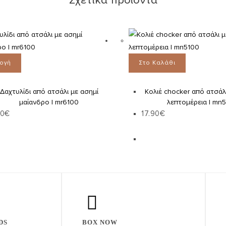
Σχετικά προϊόντα
λογή
Στο Καλάθι
Δαχτυλίδι από ατσάλι με ασημί
Κολιέ chocker από ατσάλ
μαίανδρο | mr6100
λεπτομέρεια | mn
90
€
17.90
€
DS
BOX NOW