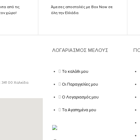
ντα από τις
Άμεσες αποστολές με Box Now σε
τον χώρο!
όλη την Ελλάδα
ΛΟΓΑΡΙΑΣΜΟΣ ΜΕΛΟΥΣ
ΠΟ
Το καλάθι μου
: 341 00 Χαλκίδα
Οι Παραγγελίες μου
Ο Λογαριασμός μου
Τα Αγαπημένα μου