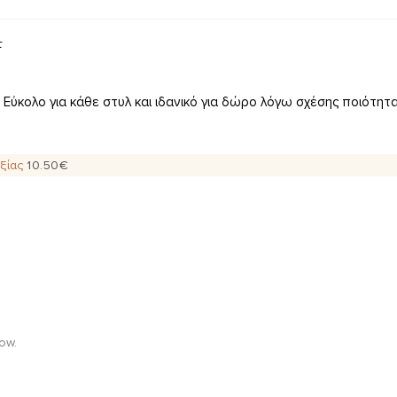
τ
ύκολο για κάθε στυλ και ιδανικό για δώρο λόγω σχέσης ποιότητας
αξίας
10.50
€
ow.