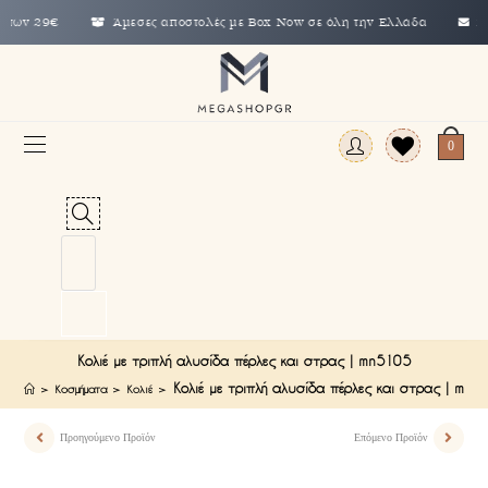
ω των 29€
Άμεσες αποστολές με Box Now σε όλη την Ελλάδα
inf
0
Κολιέ με τριπλή αλυσίδα πέρλες και στρας | mn5105
Κολιέ με τριπλή αλυσίδα πέρλες και στρας | mn5
>
Κοσμήματα
>
Κολιέ
>
Προηγούμενο Προϊόν
Επόμενο Προϊόν