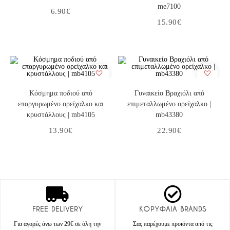
me7100
6.90
€
15.90
€
Στο Καλάθι
Στο Καλάθι
Κόσμημα ποδιού από
Γυναικείο Βραχιόλι από
επαργυρωμένο ορείχαλκο και
επιμεταλλωμένο ορείχαλκο |
κρυστάλλους | mb4105
mb43380
13.90
€
22.90
€
FREE DELIVERY
ΚΟΡΥΦΑΙΑ BRANDS
Για αγορές άνω των 29€ σε όλη την
Σας παρέχουμε προϊόντα από τις