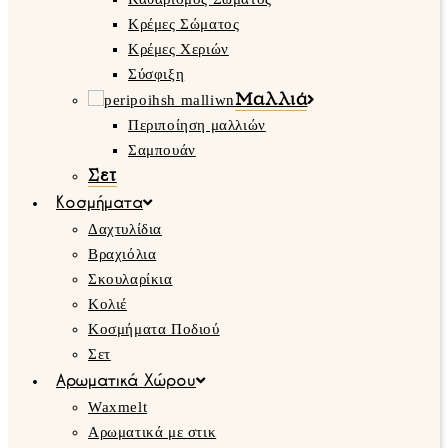
Κρέμες Σώματος
Κρέμες Χεριών
Σύσφιξη
Μαλλιά
Περιποίηση μαλλιών
Σαμπουάν
Σετ
Κοσμήματα
Δαχτυλίδια
Βραχιόλια
Σκουλαρίκια
Κολιέ
Κοσμήματα Ποδιού
Σετ
Αρωματικά Χώρου
Waxmelt
Αρωματικά με στικ