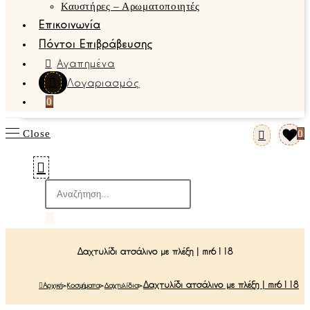
Καυστήρες – Αρωματοποιητές
Επικοινωνία
Πόντοι Επιβράβευσης
Αγαπημένα
Λογαριασμός
0
Close
0
Products
search
Δαχτυλίδι ατσάλινο με πλέξη | mr6118
Δαχτυλίδι ατσάλινο με πλέξη | mr6118
Αρχική
>
Κοσμήματα
>
Δαχτυλίδια
>