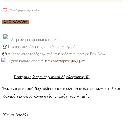
Προσθήκη στα Αγαπημένα
Δαχτυλίδι
ΣΤΟ ΚΑΛΆΘΙ
ατσάλινο
με
Δωρεάν μεταφορικά από 29€
πλέξη
🏆
Πόντοι επιβράβευσης σε κάθε σας αγορά!
|
📦
Άμεσες αποστολές την επόμενη κιόλας ημέρα με Box Now.
mr6118
Έχετε κάποια απορία;
Επικοινωνήστε μαζί μας
ποσότητα
Περιγραφή
Χαρακτηριστικά
Αξιολογήσεις (0)
Ένα εντυπωσιακό δαχτυλίδι από ατσάλι. Εύκολο για κάθε στυλ και
ιδανικό για δώρο λόγω σχέσης ποιότητας – τιμής.
Υλικό
Ατσάλι