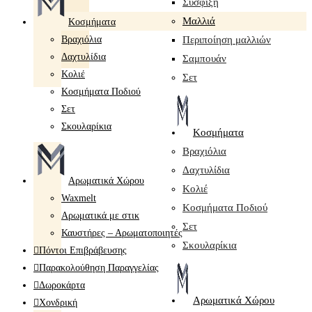
Σύσφιξη
Mαλλιά
Κοσμήματα
Βραχιόλια
Περιποίηση μαλλιών
Δαχτυλίδια
Σαμπουάν
Κολιέ
Σετ
Κοσμήματα Ποδιού
Σετ
Σκουλαρίκια
Κοσμήματα
Βραχιόλια
Δαχτυλίδια
Αρωματικά Χώρου
Κολιέ
Waxmelt
Κοσμήματα Ποδιού
Αρωματικά με στικ
Σετ
Καυστήρες – Αρωματοποιητές
Σκουλαρίκια
Πόντοι Επιβράβευσης
Παρακολούθηση Παραγγελίας
Δωροκάρτα
Αρωματικά Χώρου
Χονδρική