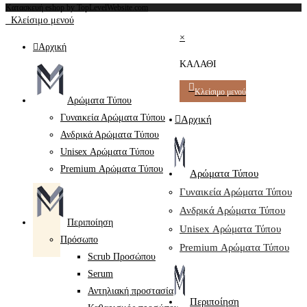
Κατασκευή eshop by TopLevelWebsite.com
Κλείσιμο μενού
×
Αρχική
ΚΑΛΑΘΙ
Κλείσιμο μενού
Αρώματα Τύπου
Γυναικεία Αρώματα Τύπου
Αρχική
Ανδρικά Αρώματα Τύπου
Unisex Αρώματα Τύπου
Premium Αρώματα Τύπου
Αρώματα Τύπου
Γυναικεία Αρώματα Τύπου
Ανδρικά Αρώματα Τύπου
Περιποίηση
Unisex Αρώματα Τύπου
Πρόσωπο
Premium Αρώματα Τύπου
Scrub Προσώπου
Serum
Αντηλιακή προστασία
Περιποίηση