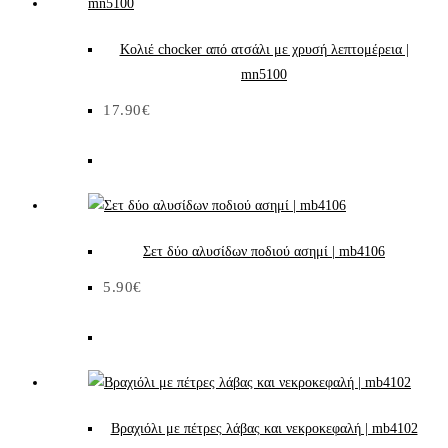
Κολιέ chocker από ατσάλι με χρυσή λεπτομέρεια |
mn5100
17.90
€
Σετ δύο αλυσίδων ποδιού ασημί | mb4106
5.90
€
Βραχιόλι με πέτρες λάβας και νεκροκεφαλή | mb4102