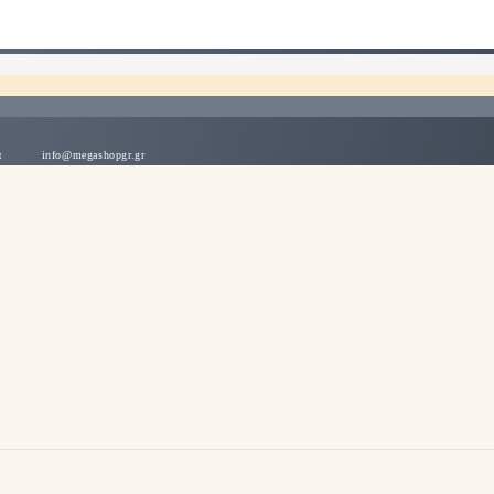
λλάδα
info@megashopgr.gr