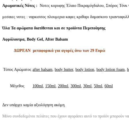
Aρωματικές Νότες :
Νοτες κορυφης Έλαιο Πικραμύγδαλου, Σπόρος Τόνκ ν
μεσαιες νοτες : ναρκισσος πλουμερια καφες κριθαρι δαμασκινο τριανταφυλλ
Όλα Τα αρώματα διατίθενται και σε προϊόντα Περιποίησης
Αφρόλουτρα, Body Gel, After Balsam
ΔΩΡΕΑΝ μεταφορικά για αγορές άνω των 29 Ευρώ
Τύπος Αρώματος
after balsam
,
body butter
,
body lotion
,
body lotion foam
,
b
Μέγεθος
100ml
,
150ml
,
200ml
,
300ml
,
30ml
,
50ml
,
60ml
Δεν υπάρχει καμία αξιολόγηση ακόμη.
Μόνο συνδεδεμένοι πελάτες που έχουν αγοράσει αυτό το προϊόν μπορούν ν