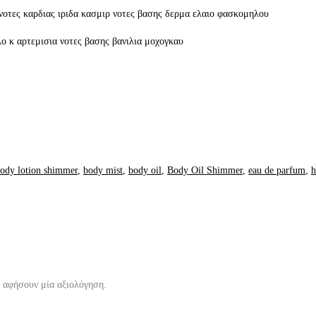
οτες καρδιας ιριδα κασμιρ νοτες βασης δερμα ελαιο φασκομηλου
ο κ αρτεμισια νοτες βασης βανιλια μοχογκαυ
ody lotion shimmer
,
body mist
,
body oil
,
Body Oil Shimmer
,
eau de parfum
,
h
α αφήσουν μία αξιολόγηση.