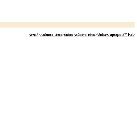
Unisex άρωμα F* Fab
Αρχική
>
Αρώματα Τύπου
>
Unisex Αρώματα Τύπου
>