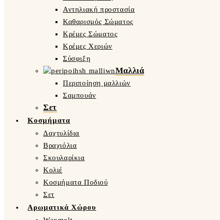
Αντηλιακή προστασία
Καθαρισμός Σώματος
Κρέμες Σώματος
Κρέμες Χεριών
Σύσφιξη
Μαλλιά
Περιποίηση μαλλιών
Σαμπουάν
Σετ
Κοσμήματα
Δαχτυλίδια
Βραχιόλια
Σκουλαρίκια
Κολιέ
Κοσμήματα Ποδιού
Σετ
Αρωματικά Χώρου