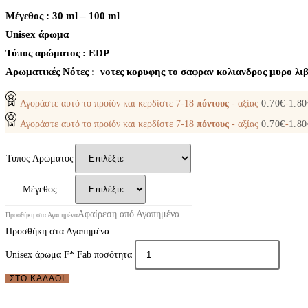
Μέγεθος : 30 ml – 100 ml
Unisex άρωμα
Τύπος αρώματος : ΕDP
Aρωματικές Νότες : νοτες κορυφης το σαφραν κολιανδρος μυρο λιβ
Αγοράστε αυτό το προϊόν και κερδίστε
7-18
πόντους
- αξίας
0.70
€
-
1.80
Αγοράστε αυτό το προϊόν και κερδίστε
7-18
πόντους
- αξίας
0.70
€
-
1.80
Τύπος Αρώματος
Μέγεθος
Αφαίρεση από Αγαπημένα
Προσθήκη στα Αγαπημένα
Προσθήκη στα Αγαπημένα
Unisex άρωμα F* Fab ποσότητα
ΣΤΟ ΚΑΛΆΘΙ