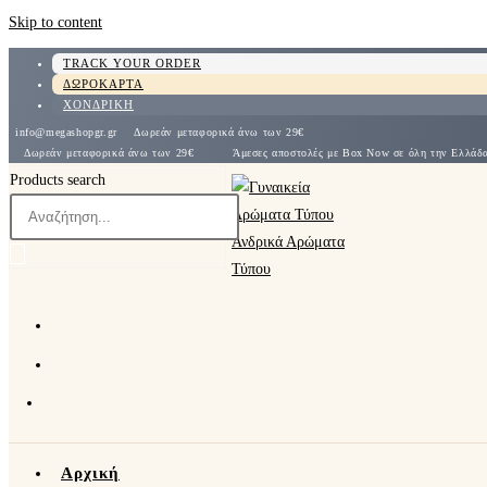
Skip to content
TRACK YOUR ORDER
ΔΩΡΟΚΑΡΤΑ
ΧΟΝΔΡΙΚΗ
info@megashopgr.gr
Δωρεάν μεταφορικά άνω των 29€
Δωρεάν μεταφορικά άνω των 29€
Άμεσες αποστολές με Box Now σε όλη την Ε
Products search
Αρχική