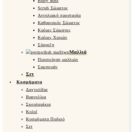
Body Mist
Scrub Σώματος
Αντηλιακή προστασία
Καθαρισμός Σώματος
Κρέμες Σώματος
Κρέμες Χεριών
Σύσφιξη
Μαλλιά
Περιποίηση μαλλιών
Σαμπουάν
Σετ
Κοσμήματα
Δαχτυλίδια
Βραχιόλια
Σκουλαρίκια
Κολιέ
Κοσμήματα Ποδιού
Σετ