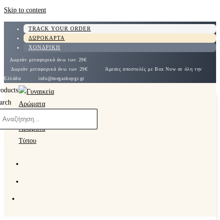
Skip to content
TRACK YOUR ORDER
ΔΩΡΟΚΑΡΤΑ
ΧΟΝΔΡΙΚΗ
Δωρεάν μεταφορικά άνω των 29€
Δωρεάν μεταφορικά άνω των 29€
Άμεσες αποστολές με Box Now σε όλη την
Ελλάδα
info@megashopgr.gr
roducts
arch