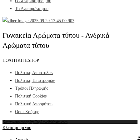
Ο Λογαριασμός μου
Τα Αγαπημένα μου
Γυναικεία Αρώματα τύπου - Ανδρικά
Αρώματα τύπου
ΠΟΛΙΤΙΚΗ ESHOP
Πολιτική Αποστολών
Πολιτική Επιστροφών
Τρόποι Πληρωμής
Πολιτική Cookies
Πολιτική Απορρήτου
Όροι Χρήσης
Κατασκευή eshop by TopLevelWebsite.com
Κλείσιμο μενού
Α
Αρχική