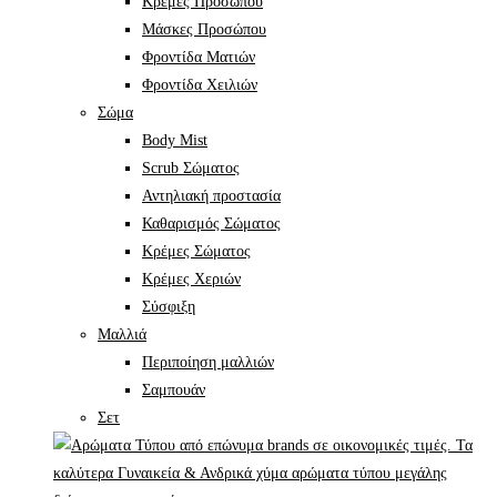
Κρέμες Προσώπου
Μάσκες Προσώπου
Φροντίδα Ματιών
Φροντίδα Χειλιών
Σώμα
Body Mist
Scrub Σώματος
Αντηλιακή προστασία
Καθαρισμός Σώματος
Κρέμες Σώματος
Κρέμες Χεριών
Σύσφιξη
Mαλλιά
Περιποίηση μαλλιών
Σαμπουάν
Σετ