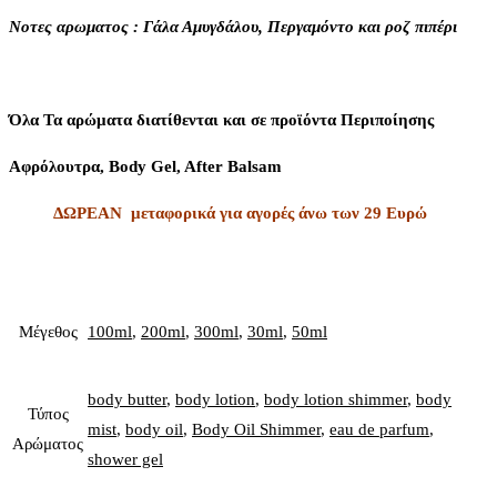
Nοτες αρωματος : Γάλα Αμυγδάλου, Περγαμόντο και ροζ πιπέρι
Όλα Τα αρώματα διατίθενται και σε προϊόντα Περιποίησης
Αφρόλουτρα, Body Gel, After Balsam
ΔΩΡΕΑΝ μεταφορικά για αγορές άνω των 29 Ευρώ
Μέγεθος
100ml
,
200ml
,
300ml
,
30ml
,
50ml
body butter
,
body lotion
,
body lotion shimmer
,
body
Τύπος
mist
,
body oil
,
Body Oil Shimmer
,
eau de parfum
,
Αρώματος
shower gel