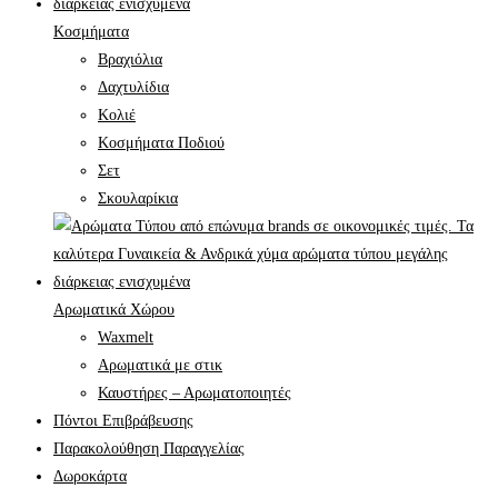
Κοσμήματα
Βραχιόλια
Δαχτυλίδια
Κολιέ
Κοσμήματα Ποδιού
Σετ
Σκουλαρίκια
Αρωματικά Χώρου
Waxmelt
Αρωματικά με στικ
Καυστήρες – Αρωματοποιητές
Πόντοι Επιβράβευσης
Παρακολούθηση Παραγγελίας
Δωροκάρτα