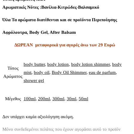
Aρωματικές Νότες :Βανίλια-Κιτρώδες-Βαλσαμικό
Όλα Τα αρώματα διατίθενται και σε προϊόντα Περιποίησης
Αφρόλουτρα, Body Gel, After Balsam
ΔΩΡΕΑΝ μεταφορικά για αγορές άνω των 29 Ευρώ
body butter
,
body lotion
,
body lotion shimmer
,
body
Τύπος
mist
,
body oil
,
Body Oil Shimmer
,
eau de parfum
,
Αρώματος
shower gel
Μέγεθος
100ml
,
200ml
,
300ml
,
30ml
,
50ml
Δεν υπάρχει καμία αξιολόγηση ακόμη.
Μόνο συνδεδεμένοι πελάτες που έχουν αγοράσει αυτό το προϊόν