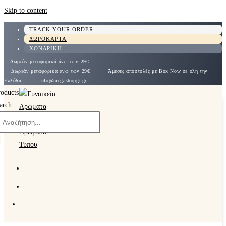
Skip to content
TRACK YOUR ORDER
ΔΩΡΟΚΑΡΤΑ
ΧΟΝΔΡΙΚΗ
Δωρεάν μεταφορικά άνω των 29€
Δωρεάν μεταφορικά άνω των 29€
Άμεσες αποστολές με Box Now σε όλη την
Ελλάδα
info@megashopgr.gr
roducts
arch