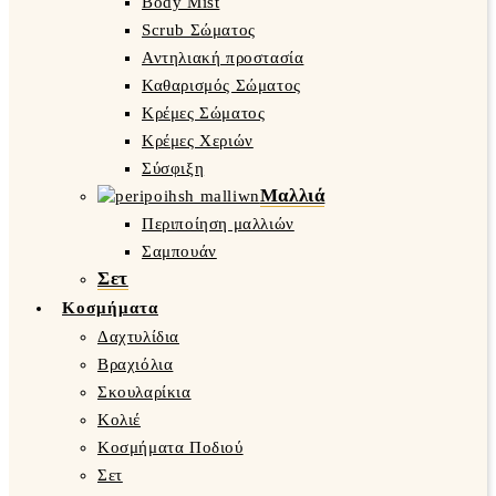
Body Mist
Scrub Σώματος
Αντηλιακή προστασία
Καθαρισμός Σώματος
Κρέμες Σώματος
Κρέμες Χεριών
Σύσφιξη
Μαλλιά
Περιποίηση μαλλιών
Σαμπουάν
Σετ
Κοσμήματα
Δαχτυλίδια
Βραχιόλια
Σκουλαρίκια
Κολιέ
Κοσμήματα Ποδιού
Σετ