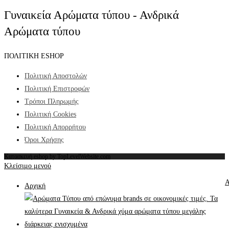
Γυναικεία Αρώματα τύπου - Ανδρικά
Αρώματα τύπου
ΠΟΛΙΤΙΚΗ ESHOP
Πολιτική Αποστολών
Πολιτική Επιστροφών
Τρόποι Πληρωμής
Πολιτική Cookies
Πολιτική Απορρήτου
Όροι Χρήσης
Κατασκευή eshop by TopLevelWebsite.com
Κλείσιμο μενού
Α
Αρχική