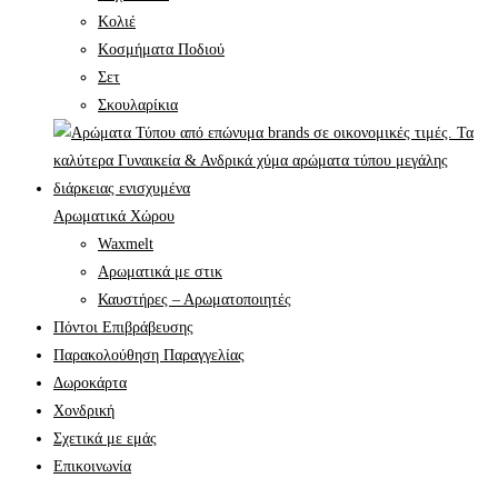
Κολιέ
Κοσμήματα Ποδιού
Σετ
Σκουλαρίκια
Αρωματικά Χώρου
Waxmelt
Αρωματικά με στικ
Καυστήρες – Αρωματοποιητές
Πόντοι Επιβράβευσης
Παρακολούθηση Παραγγελίας
Δωροκάρτα
Χονδρική
Σχετικά με εμάς
Επικοινωνία