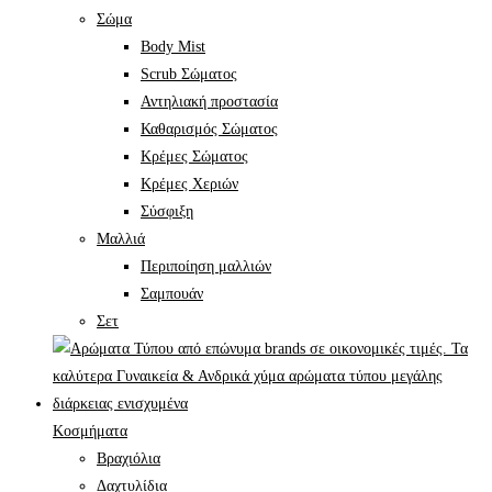
Σώμα
Body Mist
Scrub Σώματος
Αντηλιακή προστασία
Καθαρισμός Σώματος
Κρέμες Σώματος
Κρέμες Χεριών
Σύσφιξη
Mαλλιά
Περιποίηση μαλλιών
Σαμπουάν
Σετ
Κοσμήματα
Βραχιόλια
Δαχτυλίδια