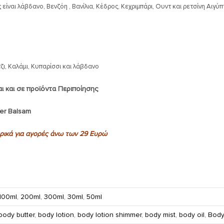
ς είναι λάβδανο, Βενζόη , Βανίλια, Κέδρος, Κεχριμπάρι, Ουντ και ρετσίνη Αιγύ
ι, Καλάμι, Κυπαρίσσι και λάβδανο
ι και σε προϊόντα Περιποίησης
ter Balsam
ικά για αγορές άνω των 29 Ευρώ
100ml
,
200ml
,
300ml
,
30ml
,
50ml
body butter
,
body lotion
,
body lotion shimmer
,
body mist
,
body oil
,
Body