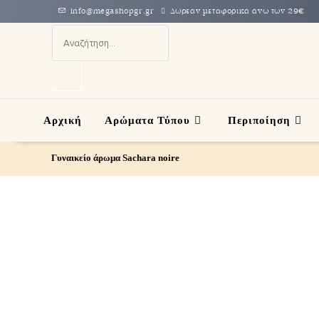
info@megashopgr.gr
Δωρεάν μεταφορικά άνω των 29€
Αρχική
Αρώματα Τύπου
Περιποίηση
Γυναικείο άρωμα Sachara noire