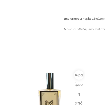
Δεν υπάρχει καμία αξιολόγ
Μόνο συνδεδεμένοι πελάτε
Αφα
ίρεσ
η
από