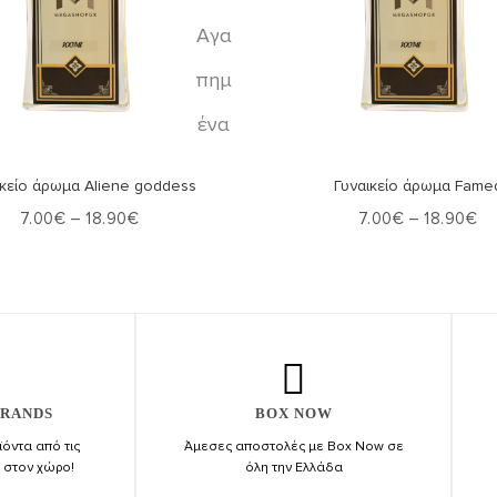
Αγα
πημ
ένα
Επιλογή
Επιλογή
ικείο άρωμα Aliene goddess
Γυναικείο άρωμα Fame
7.00
€
–
18.90
€
7.00
€
–
18.90
€
BRANDS
BOX NOW
όντα από τις
Άμεσες αποστολές με Box Now σε
ς στον χώρο!
όλη την Ελλάδα