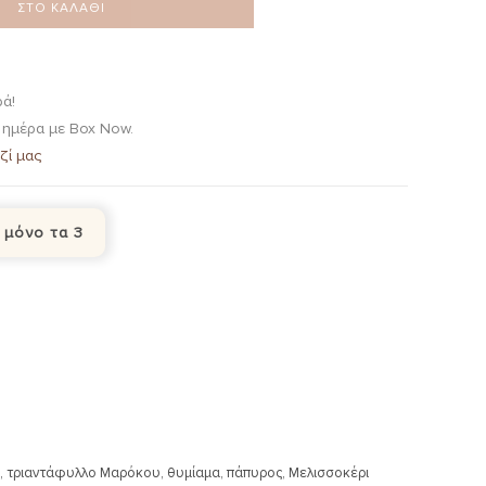
ΣΤΟ ΚΑΛΆΘΙ
ά!
 ημέρα με Box Now.
ζί μας
 μόνο τα 3
εμί, τριαντάφυλλο Μαρόκου, θυμίαμα, πάπυρος, Μελισσοκέρι