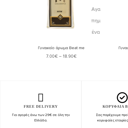
Αγα
πημ
ένα
Επιλογή
Γυναικείο άρωμα Beat me
Γυνα
7.00
€
–
18.90
€
FREE DELIVERY
ΚΟΡΥΦΑΙΑ 
Για αγορές άνω των 29€ σε όλη την
Σας παρέχουμε προϊ
Ελλάδα.
κορυφαίες εταιρίε