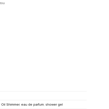
πτου
 Oil Shimmer
,
eau de parfum
,
shower gel