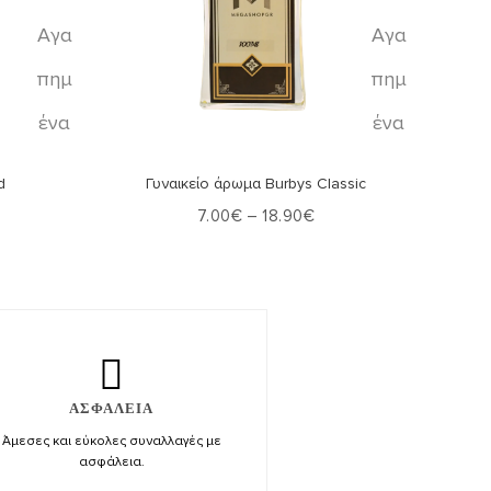
Αγα
Αγα
πημ
πημ
ένα
ένα
Επιλογή
d
Γυναικείο άρωμα Burbys Classic
7.00
€
–
18.90
€
ΑΣΦΑΛΕΙΑ
Άμεσες και εύκολες συναλλαγές με
ασφάλεια.