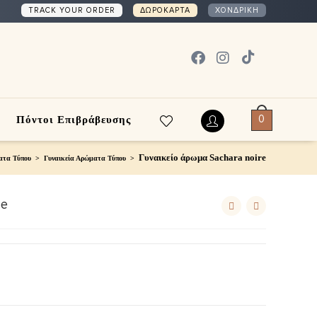
TRACK YOUR ORDER
ΔΩΡΟΚΑΡΤΑ
ΧΟΝΔΡΙΚΗ
0
Πόντοι Επιβράβευσης
Γυναικείο άρωμα Sachara noire
ατα Τύπου
>
Γυναικεία Αρώματα Τύπου
>
re