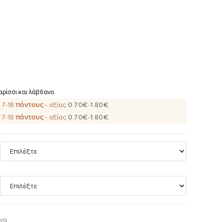
αρίσσι και λάβδανο
ε
7-18
πόντους
- αξίας
0.70
€
-
1.80
€
ε
7-18
πόντους
- αξίας
0.70
€
-
1.80
€
να