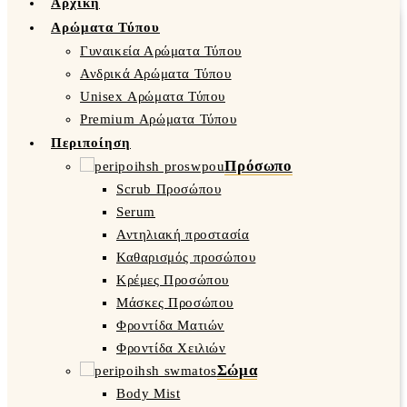
Αρχική
Αρώματα Τύπου
Γυναικεία Αρώματα Τύπου
Ανδρικά Αρώματα Τύπου
Unisex Αρώματα Τύπου
Premium Αρώματα Τύπου
Περιποίηση
Πρόσωπο
Scrub Προσώπου
Serum
Αντηλιακή προστασία
Καθαρισμός προσώπου
Κρέμες Προσώπου
Μάσκες Προσώπου
Φροντίδα Ματιών
Φροντίδα Χειλιών
Σώμα
Body Mist