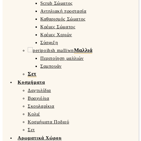
Scrub Σώματος
Αντηλιακή προστασία
Καθαρισμός Σώματος
Κρέμες Σώματος
Κρέμες Χεριών
Σύσφιξη
Μαλλιά
Περιποίηση μαλλιών
Σαμπουάν
Σετ
Κοσμήματα
Δαχτυλίδια
Βραχιόλια
Σκουλαρίκια
Κολιέ
Κοσμήματα Ποδιού
Σετ
Αρωματικά Χώρου