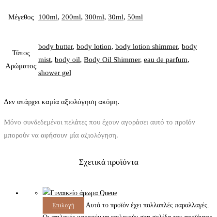
Μέγεθος
100ml
,
200ml
,
300ml
,
30ml
,
50ml
body butter
,
body lotion
,
body lotion shimmer
,
body
Τύπος
mist
,
body oil
,
Body Oil Shimmer
,
eau de parfum
,
Αρώματος
shower gel
Δεν υπάρχει καμία αξιολόγηση ακόμη.
Μόνο συνδεδεμένοι πελάτες που έχουν αγοράσει αυτό το προϊόν
μπορούν να αφήσουν μία αξιολόγηση.
Σχετικά προϊόντα
Αυτό το προϊόν έχει πολλαπλές παραλλαγές.
Επιλογή