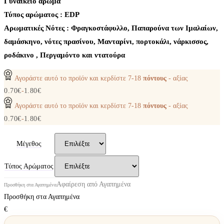
Γυναικείο άρωμα
Τύπος αρώματος : ΕDP
Aρωματικές Νότες : Φραγκοστάφυλλο, Παπαρούνα των Ιμαλαίων,
δαμάσκηνο, νότες πρασίνου, Μανταρίνι, πορτοκάλι, νάρκισσος,
ροδάκινο , Περγαμόντο και ντατούρα
Αγοράστε αυτό το προϊόν και κερδίστε
7-18
πόντους
- αξίας
0.70
€
-
1.80
€
Αγοράστε αυτό το προϊόν και κερδίστε
7-18
πόντους
- αξίας
0.70
€
-
1.80
€
Μέγεθος
Τύπος Αρώματος
Αφαίρεση από Αγαπημένα
Προσθήκη στα Αγαπημένα
Προσθήκη στα Αγαπημένα
€