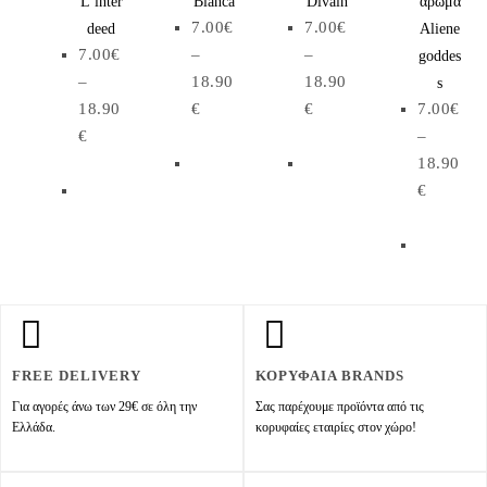
L’inter
Blanca
Divain
άρωμα
7.00
€
7.00
€
deed
Aliene
7.00
€
–
–
goddes
–
18.90
18.90
s
18.90
€
€
7.00
€
€
–
18.90
€
FREE DELIVERY
ΚΟΡΥΦΑΙΑ BRANDS
Για αγορές άνω των 29€ σε όλη την
Σας παρέχουμε προϊόντα από τις
Ελλάδα.
κορυφαίες εταιρίες στον χώρο!