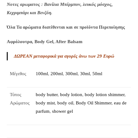
Nοτες αρωματος : Βανίλια Μπέρμπον, λευκός μόσχος,
Κεχριμπάρι και Βενζόη.
Όλα Τα αρώματα διατίθενται και σε προϊόντα Περιποίησης
Αφρόλουτρα, Body Gel, After Balsam
ΔΩΡΕΑΝ μεταφορικά για αγορές άνω των 29 Ευρώ
Μέγεθος
100ml
,
200ml
,
300ml
,
30ml
,
50ml
Τύπος
body butter
,
body lotion
,
body lotion shimmer
,
Αρώματος
body mist
,
body oil
,
Body Oil Shimmer
,
eau de
parfum
,
shower gel