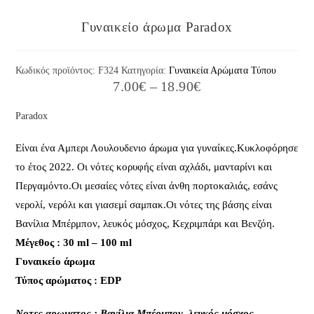
Γυναικείο άρωμα Paradox
Κωδικός προϊόντος:
F324
Κατηγορία:
Γυναικεία Αρώματα Τύπου
7.00
€
–
18.90
€
Paradox
Είναι ένα Αμπερι Λουλουδενιο άρωμα για γυναίκες.Κυκλοφόρησε
το έτος 2022. Οι νότες κορυφής είναι αχλάδι, μανταρίνι και
Περγαμόντο.Οι μεσαίες νότες είναι άνθη πορτοκαλιάς, εσάνς
νερολί, νερόλι και γιασεμί σαμπακ.Οι νότες της βάσης είναι
Βανίλια Μπέρμπον, λευκός μόσχος, Κεχριμπάρι και Βενζόη.
Μέγεθος : 30 ml – 100 ml
Γυναικείο άρωμα
Τύπος αρώματος : EDP
Nοτες αρωματος : Βανίλια Μπέρμπον, λευκός μόσχος,