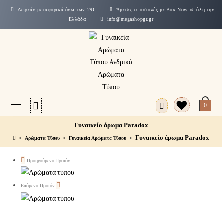
Δωρεάν μεταφορικά άνω των 29€
Άμεσες αποστολές με Box Now σε όλη την
Ελλάδα
info@megashopgr.gr
0
Γυναικείο άρωμα Paradox
Γυναικείο άρωμα Paradox
>
Αρώματα Τύπου
>
Γυναικεία Αρώματα Τύπου
>
Προηγούμενο Προϊόν
Επόμενο Προϊόν