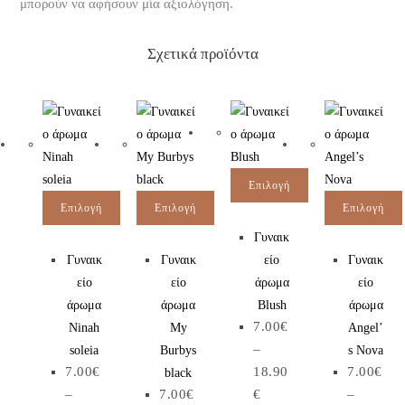
μπορούν να αφήσουν μία αξιολόγηση.
Σχετικά προϊόντα
Επιλογή
Επιλογή
Επιλογή
Επιλογή
Γυναικ
Γυναικ
Γυναικ
είο
Γυναικ
είο
είο
άρωμα
είο
άρωμα
άρωμα
Blush
άρωμα
7.00
€
Ninah
My
Angel’
–
soleia
Burbys
s Nova
7.00
€
18.90
7.00
€
black
–
7.00
€
€
–