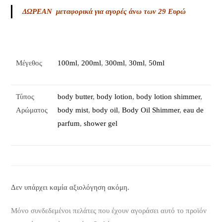
ΔΩΡΕΑΝ μεταφορικά για αγορές άνω των 29 Ευρώ
Μέγεθος
100ml
,
200ml
,
300ml
,
30ml
,
50ml
Τύπος
body butter
,
body lotion
,
body lotion shimmer
,
Αρώματος
body mist
,
body oil
,
Body Oil Shimmer
,
eau de
parfum
,
shower gel
Δεν υπάρχει καμία αξιολόγηση ακόμη.
Μόνο συνδεδεμένοι πελάτες που έχουν αγοράσει αυτό το προϊόν