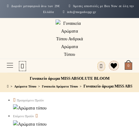
Δωρεάν μεταφορικά άνω των 29€
Άμεσες αποστολές με Box Now σε όλη την
Ελλάδα
info@megashopgr.gr
0
Γυναικείο άρωμα MISS ABSOLUTE BLOOM
Γυναικείο άρωμα MISS ABS
>
Αρώματα Τύπου
>
Γυναικεία Αρώματα Τύπου
>
Προηγούμενο Προϊόν
Επόμενο Προϊόν