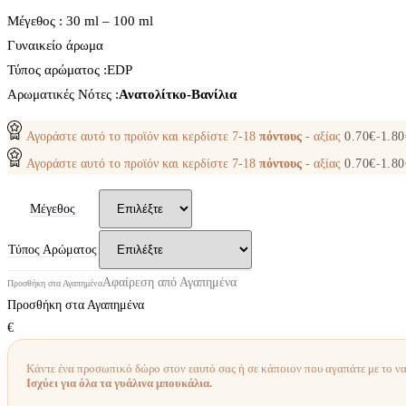
Μέγεθος : 30 ml – 100 ml
Γυναικείο άρωμα
Τύπος αρώματος :ΕDP
Aρωματικές Νότες :
Ανατολίτκο-Βανίλια
Αγοράστε αυτό το προϊόν και κερδίστε
7-18
πόντους
- αξίας
0.70
€
-
1.80
Αγοράστε αυτό το προϊόν και κερδίστε
7-18
πόντους
- αξίας
0.70
€
-
1.80
Μέγεθος
Τύπος Αρώματος
Αφαίρεση από Αγαπημένα
Προσθήκη στα Αγαπημένα
Προσθήκη στα Αγαπημένα
€
Κάντε ένα προσωπικό δώρο στον εαυτό σας ή σε κάποιον που αγαπάτε με το ν
Ισχύει για όλα τα γυάλινα μπουκάλια.