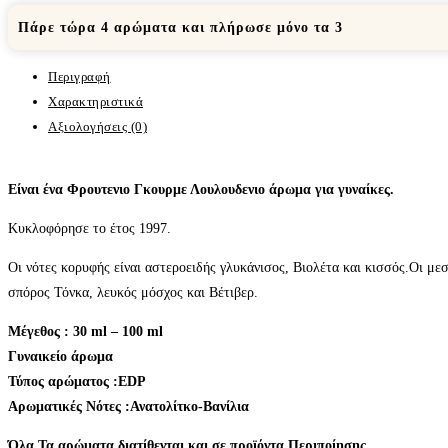
Πάρε τώρα 4 αρώματα και πλήρωσε μόνο τα 3
Περιγραφή
Χαρακτηριστικά
Αξιολογήσεις (0)
Eίναι ένα Φρουτενιο Γκουρμε Λουλουδενιο άρωμα για γυναίκες.
Κυκλοφόρησε το έτος 1997.
Οι νότες κορυφής είναι αστεροειδής γλυκάνισος, Βιολέτα και κισσός.Οι μεσα
σπόρος Τόνκα, λευκός μόσχος και Βέτιβερ.
Μέγεθος : 30 ml – 100 ml
Γυναικείο άρωμα
Τύπος αρώματος :ΕDP
Aρωματικές Νότες :Ανατολίτκο-Βανίλια
Όλα Τα αρώματα διατίθενται και σε προϊόντα Περιποίησης