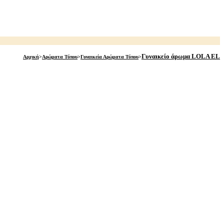
Γυναικείο άρωμα LOLA EL
Αρχική
>
Αρώματα Τύπου
>
Γυναικεία Αρώματα Τύπου
>