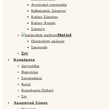
Αντηλιακή προστασία
Καθαρισμός Σώματος
Κρέμες Σώματος
Κρέμες Χεριών
Σύσφιξη
Μαλλιά
Περιποίηση μαλλιών
Σαμπουάν
Σετ
Κοσμήματα
Δαχτυλίδια
Βραχιόλια
Σκουλαρίκια
Κολιέ
Κοσμήματα Ποδιού
Σετ
Αρωματικά Χώρου