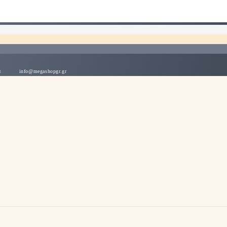
λλάδα
info@megashopgr.gr