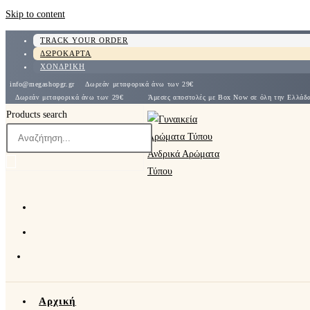
Skip to content
TRACK YOUR ORDER
ΔΩΡΟΚΑΡΤΑ
ΧΟΝΔΡΙΚΗ
info@megashopgr.gr
Δωρεάν μεταφορικά άνω των 29€
Δωρεάν μεταφορικά άνω των 29€
Άμεσες αποστολές με Box Now σε όλη την Ε
Products search
Αρχική