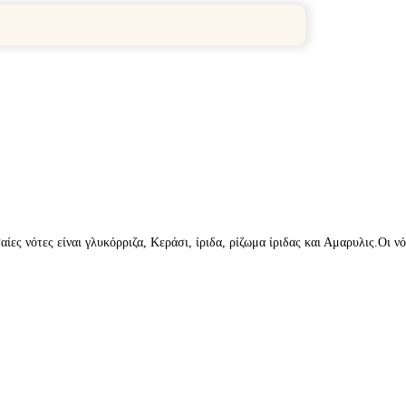
ίες νότες είναι γλυκόρριζα, Κεράσι, ίριδα, ρίζωμα ίριδας και Αμαρυλις.Οι νό