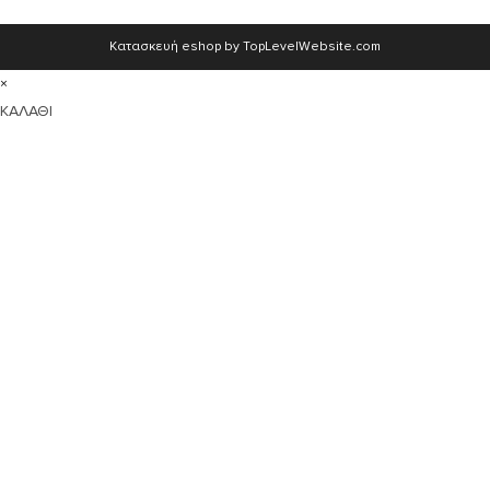
Κατασκευή eshop by TopLevelWebsite.com
×
ΚΑΛΑΘΙ