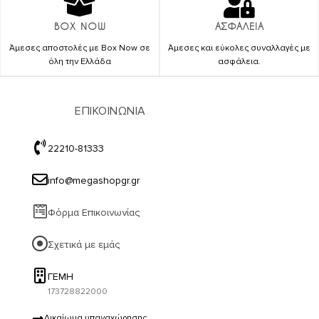
BOX NOW
ΑΣΦΑΛΕΙΑ
Άμεσες αποστολές με Box Now σε
Άμεσες και εύκολες συναλλαγές με
όλη την Ελλάδα
ασφάλεια.
ΕΠΙΚΟΙΝΩΝΙΑ
22210-81333
info@megashopgr.gr
Φόρμα Επικοινωνίας
Σχετικά με εμάς
ΓΕΜΗ
173728822000
Δικαίωμα υπαναχώρησης