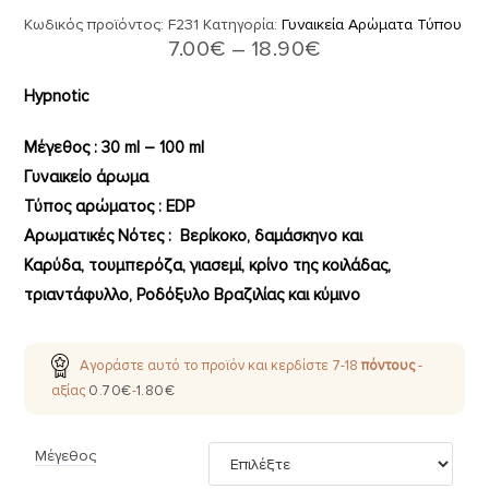
Κωδικός προϊόντος:
F231
Κατηγορία:
Γυναικεία Αρώματα Τύπου
7.00
€
–
18.90
€
Hypnotic
Μέγεθος : 30 ml – 100 ml
Γυναικείο άρωμα
Τύπος αρώματος : ΕDP
Aρωματικές Νότες : Βερίκοκο, δαμάσκηνο και
Καρύδα, τουμπερόζα, γιασεμί, κρίνο της κοιλάδας,
τριαντάφυλλο, Ροδόξυλο Βραζιλίας και κύμινο
Αγοράστε αυτό το προϊόν και κερδίστε
7-18
πόντους
-
αξίας
0.70
€
-
1.80
€
Μέγεθος