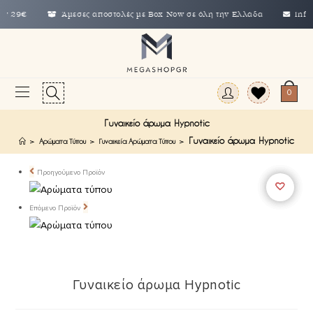
9€
Άμεσες αποστολές με Box Now σε όλη την Ελλάδα
info@megash
0
Γυναικείο άρωμα Hypnotic
Γυναικείο άρωμα Hypnotic
>
Αρώματα Τύπου
>
Γυναικεία Αρώματα Τύπου
>
Προηγούμενο Προϊόν
Επόμενο Προϊόν
Γυναικείο άρωμα Hypnotic