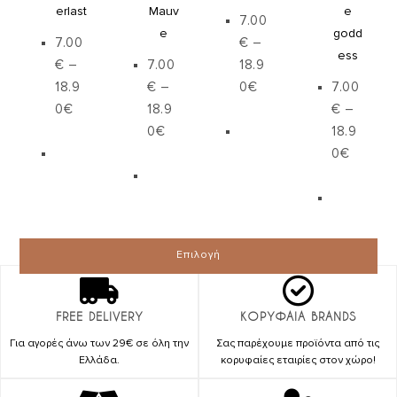
erlast
Mauv
e
7.00
e
godd
7.00
€
–
ess
€
–
7.00
18.9
18.9
€
–
0
€
7.00
0
€
18.9
€
–
0
€
18.9
0
€
Επιλογή
Επιλογή
Επιλογή
Επιλογή
FREE DELIVERY
ΚΟΡΥΦΑΙΑ BRANDS
Για αγορές άνω των 29€ σε όλη την
Σας παρέχουμε προϊόντα από τις
Ελλάδα.
κορυφαίες εταιρίες στον χώρο!