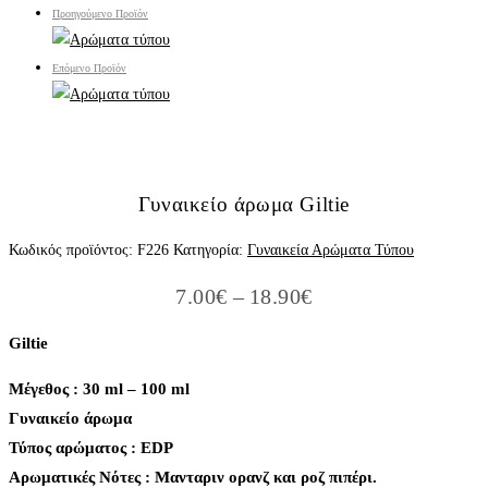
Προηγούμενο Προϊόν
Επόμενο Προϊόν
Γυναικείο άρωμα Giltie
Κωδικός προϊόντος:
F226
Κατηγορία:
Γυναικεία Αρώματα Τύπου
Price
7.00
€
–
18.90
€
range:
7.00€
Giltie
through
18.90€
Μέγεθος : 30 ml – 100 ml
Γυναικείο άρωμα
Τύπος αρώματος : ΕDP
Aρωματικές Νότες : Μανταριν ορανζ και ροζ πιπέρι.