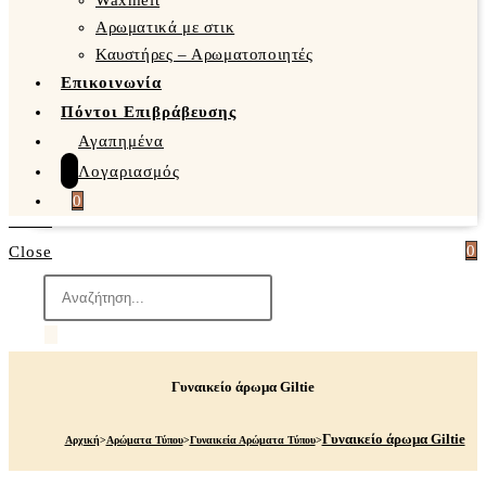
Waxmelt
Αρωματικά με στικ
Καυστήρες – Αρωματοποιητές
Επικοινωνία
Πόντοι Επιβράβευσης
Αγαπημένα
Λογαριασμός
0
0
Close
Products
search
Γυναικείο άρωμα Giltie
Γυναικείο άρωμα Giltie
Αρχική
>
Αρώματα Τύπου
>
Γυναικεία Αρώματα Τύπου
>