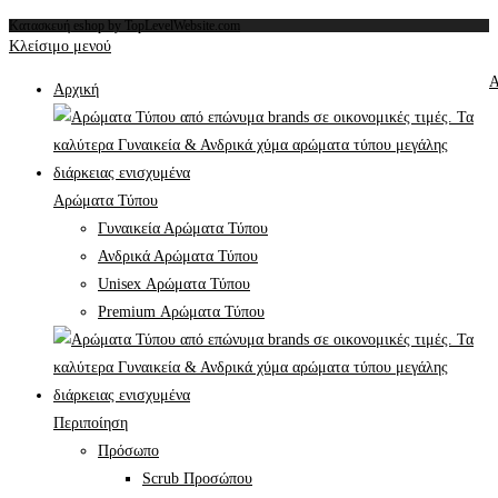
Κατασκευή eshop by TopLevelWebsite.com
Κλείσιμο μενού
Α
Αρχική
Αρώματα Τύπου
Γυναικεία Αρώματα Τύπου
Ανδρικά Αρώματα Τύπου
Unisex Αρώματα Τύπου
Premium Αρώματα Τύπου
Περιποίηση
Πρόσωπο
Scrub Προσώπου