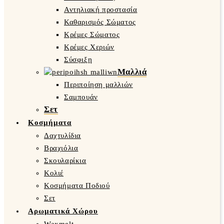
Αντηλιακή προστασία
Καθαρισμός Σώματος
Κρέμες Σώματος
Κρέμες Χεριών
Σύσφιξη
Μαλλιά
Περιποίηση μαλλιών
Σαμπουάν
Σετ
Κοσμήματα
Δαχτυλίδια
Βραχιόλια
Σκουλαρίκια
Κολιέ
Κοσμήματα Ποδιού
Σετ
Αρωματικά Χώρου