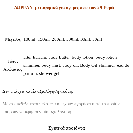
ΔΩΡΕΑΝ μεταφορικά για αγορές άνω των 29 Ευρώ
Μέγεθος
100ml
,
150ml
,
200ml
,
300ml
,
30ml
,
50ml
after balsam
,
body butter
,
body lotion
,
body lotion
Τύπος
shimmer
,
body mist
,
body oil
,
Body Oil Shimmer
,
eau de
Αρώματος
parfum
,
shower gel
Δεν υπάρχει καμία αξιολόγηση ακόμη.
Μόνο συνδεδεμένοι πελάτες που έχουν αγοράσει αυτό το προϊόν
μπορούν να αφήσουν μία αξιολόγηση.
Σχετικά προϊόντα