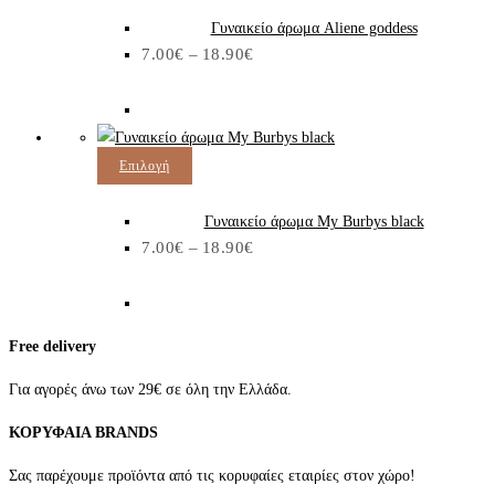
να
προϊόν
Γυναικείο άρωμα Aliene goddess
Price
7.00
€
–
επιλεγούν
έχει
18.90
€
range:
7.00€
στη
πολλαπλές
through
σελίδα
παραλλαγές.
18.90€
του
Οι
προϊόντος
επιλογές
Αυτό
Επιλογή
μπορούν
το
να
προϊόν
Γυναικείο άρωμα My Burbys black
Price
7.00
€
–
επιλεγούν
έχει
18.90
€
range:
7.00€
στη
πολλαπλές
through
σελίδα
παραλλαγές.
18.90€
του
Οι
Free delivery
προϊόντος
επιλογές
μπορούν
Για αγορές άνω των 29€ σε όλη την Ελλάδα.
να
ΚΟΡΥΦΑΙΑ BRANDS
επιλεγούν
στη
Σας παρέχουμε προϊόντα από τις κορυφαίες εταιρίες στον χώρο!