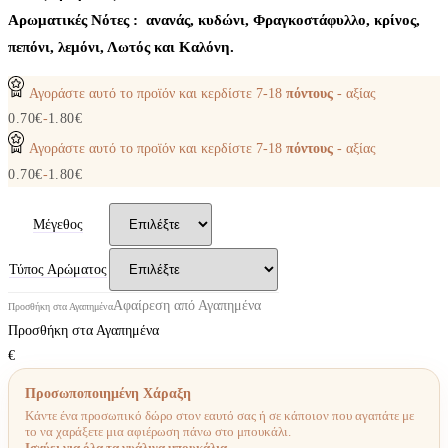
Aρωματικές Νότες : ανανάς, κυδώνι, Φραγκοστάφυλλο, κρίνος,
πεπόνι, λεμόνι, Λωτός και Καλόνη.
Αγοράστε αυτό το προϊόν και κερδίστε
7-18
πόντους
- αξίας
0.70
€
-
1.80
€
Αγοράστε αυτό το προϊόν και κερδίστε
7-18
πόντους
- αξίας
0.70
€
-
1.80
€
Μέγεθος
Τύπος Αρώματος
Αφαίρεση από Αγαπημένα
Προσθήκη στα Αγαπημένα
Προσθήκη στα Αγαπημένα
€
Προσωποποιημένη Χάραξη
Κάντε ένα προσωπικό δώρο στον εαυτό σας ή σε κάποιον που αγαπάτε με
το να χαράξετε μια αφιέρωση πάνω στο μπουκάλι.
Ισχύει για όλα τα γυάλινα μπουκάλια.