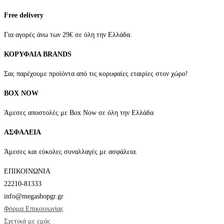
του
Οι
Free delivery
προϊόντος
επιλογές
μπορούν
Για αγορές άνω των 29€ σε όλη την Ελλάδα.
να
ΚΟΡΥΦΑΙΑ BRANDS
επιλεγούν
στη
Σας παρέχουμε προϊόντα από τις κορυφαίες εταιρίες στον χώρο!
σελίδα
BOX NOW
του
προϊόντος
Άμεσες αποστολές με Box Now σε όλη την Ελλάδα
ΑΣΦΑΛΕΙΑ
Άμεσες και εύκολες συναλλαγές με ασφάλεια.
ΕΠΙΚΟΙΝΩΝΙΑ
22210-81333
info@megashopgr.gr
Φόρμα Επικοινωνίας
Σχετικά με εμάς