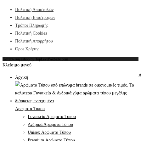
Πολιτική Αποστολών
Πολιτική Επιστροφών
Τρόποι Πληρωμής
Πολιτική Cookies
Πολιτική Απορρήτου
Όροι Χρήσης
Κατασκευή eshop by TopLevelWebsite.com
Κλείσιμο μενού
Α
Αρχική
Αρώματα Τύπου
Γυναικεία Αρώματα Τύπου
Ανδρικά Αρώματα Τύπου
Unisex Αρώματα Τύπου
Premium Αρώματα Τύπου