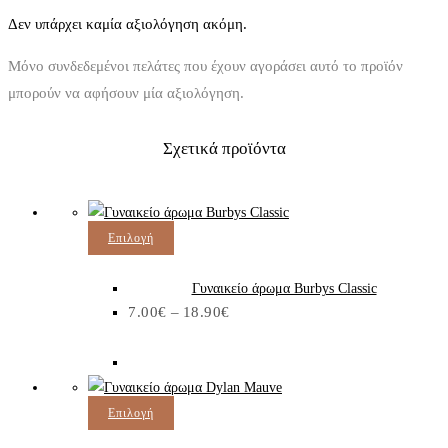
Δεν υπάρχει καμία αξιολόγηση ακόμη.
Μόνο συνδεδεμένοι πελάτες που έχουν αγοράσει αυτό το προϊόν
μπορούν να αφήσουν μία αξιολόγηση.
Σχετικά προϊόντα
Αυτό
Επιλογή
το
προϊόν
Γυναικείο άρωμα Burbys Classic
Price
7.00
€
–
έχει
18.90
€
range:
7.00€
πολλαπλές
through
παραλλαγές.
18.90€
Οι
επιλογές
Αυτό
Επιλογή
μπορούν
το