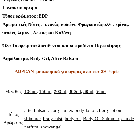
Γυναικείο άρωμα
Τύπος αρώματος :ΕDP
Aρωματικές Νότες : ανανάς, κυδώνι, Φραγκοστάφυλλο, κρίνος,
πεπόνι, λεμόνι, Λωτός και Καλόνη.
Όλα Τα αρώματα διατίθενται και σε προϊόντα Περιποίησης
Αφρόλουτρα, Body Gel, After Balsam
ΔΩΡΕΑΝ μεταφορικά για αγορές άνω των 29 Ευρώ
Μέγεθος
100ml
,
150ml
,
200ml
,
300ml
,
30ml
,
50ml
after balsam
,
body butter
,
body lotion
,
body lotion
Τύπος
shimmer
,
body mist
,
body oil
,
Body Oil Shimmer
,
eau de
Αρώματος
parfum
,
shower gel