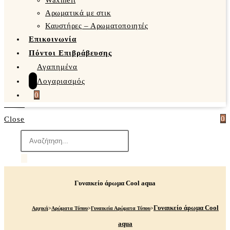
Waxmelt
Αρωματικά με στικ
Καυστήρες – Αρωματοποιητές
Επικοινωνία
Πόντοι Επιβράβευσης
Αγαπημένα
Λογαριασμός
0
0
Close
Products
search
Γυναικείο άρωμα Cool aqua
Γυναικείο άρωμα Cool
Αρχική
>
Αρώματα Τύπου
>
Γυναικεία Αρώματα Τύπου
>
aqua