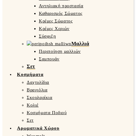
Αντηλιακή προστασία
Καθαρισμός Σώματος
Κρέμες Σώματος
Κρέμες Χεριών
Σύσφιξη
Μαλλιά
Περιποίηση μαλλιών
Σαμπουάν
Σετ
Κοσμήματα
Δαχτυλίδια
Βραχιόλια
Σκουλαρίκια
Κολιέ
Κοσμήματα Ποδιού
Σετ
Αρωματικά Χώρου