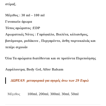
στίραξ.
Μέγεθος : 30 ml – 100 ml
Γυναικείο άρωμα
Τύπος αρώματος :ΕDP
Aρωματικές Νότες : Γαρύφαλλο, Βιολέτα, κόλιανδρος,
βατόμουρο, ροδάκινο , Περγαμόντο, άνθη πορτοκαλιάς και
πιπέρι σιχουάν
Όλα Τα αρώματα διατίθενται και σε προϊόντα Περιποίησης
Αφρόλουτρα, Body Gel, After Balsam
ΔΩΡΕΑΝ μεταφορικά για αγορές άνω των 29 Ευρώ
Μέγεθος
100ml
,
200ml
,
300ml
,
30ml
,
50ml