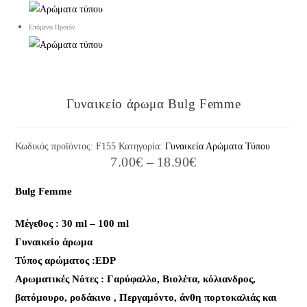
Επόμενο Προϊόν
Γυναικείο άρωμα Bulg Femme
Κωδικός προϊόντος:
F155
Κατηγορία:
Γυναικεία Αρώματα Τύπου
Price
7.00
€
–
18.90
€
range:
7.00€
through
Bulg Femme
18.90€
Μέγεθος : 30 ml – 100 ml
Γυναικείο άρωμα
Τύπος αρώματος :ΕDP
Aρωματικές Νότες : Γαρύφαλλο, Βιολέτα, κόλιανδρος,
βατόμουρο, ροδάκινο , Περγαμόντο, άνθη πορτοκαλιάς και