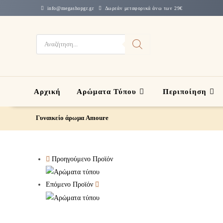
info@megashopgr.gr
Δωρεάν μεταφορικά άνω των 29€
Αρχική
Αρώματα Τύπου
Περιποίηση
Γυναικείο άρωμα Amoure
Προηγούμενο Προϊόν
Επόμενο Προϊόν