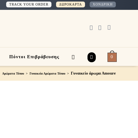
TRACK YOUR ORDER
ΔΩΡΟΚΑΡΤΑ
ΧΟΝΔΡΙΚΗ
0
Πόντοι Επιβράβευσης
Γυναικείο άρωμα Amoure
>
Αρώματα Τύπου
>
Γυναικεία Αρώματα Τύπου
>