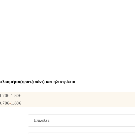
 πλουμέρια(φρατζιπάνι) και ηλιοτρόπιο
0.70
€
-
1.80
€
0.70
€
-
1.80
€