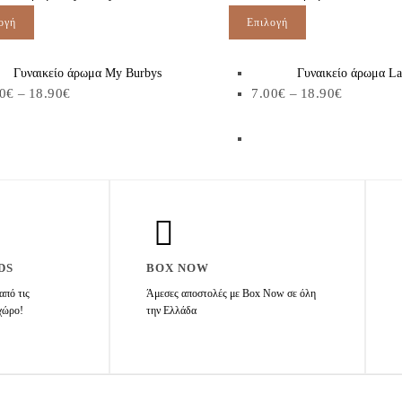
ογή
Επιλογή
Γυναικείο άρωμα My Burbys
Γυναικείο άρωμα La
0
€
–
18.90
€
7.00
€
–
18.90
€
DS
BOX NOW
από τις
Άμεσες αποστολές με Box Now σε όλη
 χώρο!
την Ελλάδα