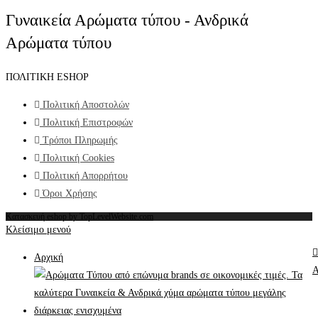
Γυναικεία Αρώματα τύπου - Ανδρικά
Αρώματα τύπου
ΠΟΛΙΤΙΚΗ ESHOP
Πολιτική Αποστολών
Πολιτική Επιστροφών
Τρόποι Πληρωμής
Πολιτική Cookies
Πολιτική Απορρήτου
Όροι Χρήσης
Κατασκευή eshop by TopLevelWebsite.com
Κλείσιμο μενού
Αρχική
Α