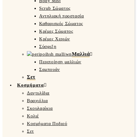
Body Mist
Scrub Σώματος
Αντηλιακή προστασία
Καθαρισμός Σώματος
Κρέμες Σώματος
Κρέμες Χεριών
Σύσφιξη
Μαλλιά
Περιποίηση μαλλιών
Σαμπουάν
Σετ
Κοσμήματα
Δαχτυλίδια
Βραχιόλια
Σκουλαρίκια
Κολιέ
Κοσμήματα Ποδιού
Σετ