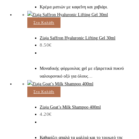
Κρέμα ματιών με καφεΐνη και χαβιάρι.
Στο Καλάθι
Ziaja Saffron Hyaluronic Lifting Gel 30ml
8.50
€
Μοναδικής φόρμουλας gel με εξαιρετικά πυκνό
υαλουρονικό οξύ για όλους…
Στο Καλάθι
Ziaja Goat’s Milk Shampoo 400ml
4.20
€
Καθαρίζει απαλά τα μαλλιά και το τριχωτό της