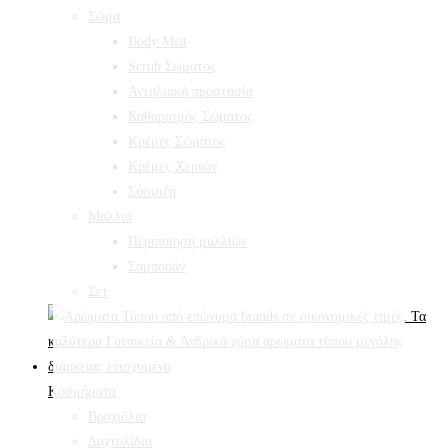
Σώμα
Body Mist
Scrub Σώματος
Αντηλιακή προστασία
Καθαρισμός Σώματος
Κρέμες Σώματος
Κρέμες Χεριών
Σύσφιξη
Mαλλιά
Περιποίηση μαλλιών
Σαμπουάν
Σετ
Κοσμήματα
Βραχιόλια
Δαχτυλίδια