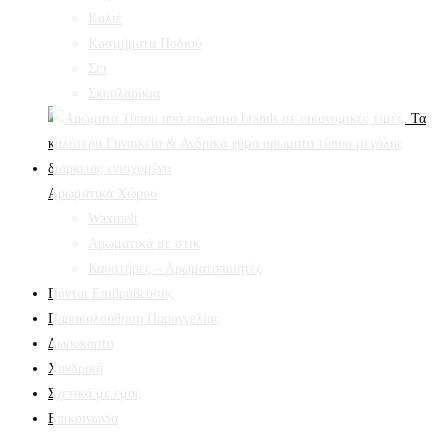
Κολιέ
Κοσμήματα Ποδιού
Σετ
Σκουλαρίκια
Αρωματικά Χώρου
Waxmelt
Αρωματικά με στικ
Καυστήρες – Αρωματοποιητές
Πόντοι Επιβράβευσης
Παρακολούθηση Παραγγελίας
Δωροκάρτα
Χονδρική
Σχετικά με εμάς
Επικοινωνία