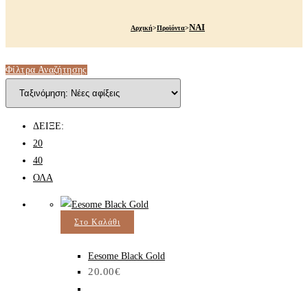
ΝΑΙ
Αρχική
>
Προϊόντα
>
Φίλτρα Αναζήτησης
ΔΕΙΞΕ:
20
40
ΟΛΑ
Στο Καλάθι
Eesome Black Gold
20.00
€