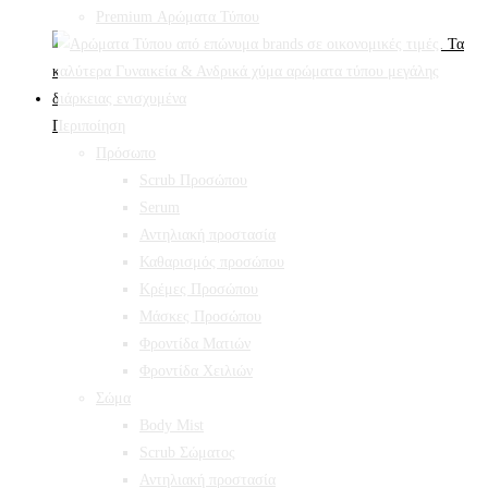
Premium Αρώματα Τύπου
Περιποίηση
Πρόσωπο
Scrub Προσώπου
Serum
Αντηλιακή προστασία
Καθαρισμός προσώπου
Κρέμες Προσώπου
Μάσκες Προσώπου
Φροντίδα Ματιών
Φροντίδα Χειλιών
Σώμα
Body Mist
Scrub Σώματος
Αντηλιακή προστασία