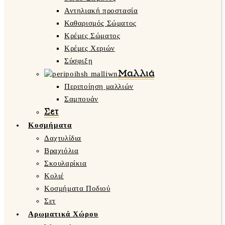
Αντηλιακή προστασία
Καθαρισμός Σώματος
Κρέμες Σώματος
Κρέμες Χεριών
Σύσφιξη
Μαλλιά
Περιποίηση μαλλιών
Σαμπουάν
Σετ
Κοσμήματα
Δαχτυλίδια
Βραχιόλια
Σκουλαρίκια
Κολιέ
Κοσμήματα Ποδιού
Σετ
Αρωματικά Χώρου