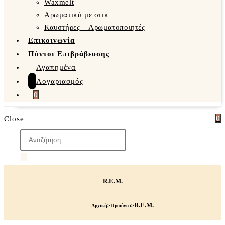
Waxmelt
Αρωματικά με στικ
Καυστήρες – Αρωματοποιητές
Επικοινωνία
Πόντοι Επιβράβευσης
Αγαπημένα
Λογαριασμός
0
0
Close
Products
search
R.E.M.
R.E.M.
Αρχική
>
Προϊόντα
>