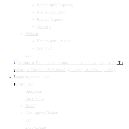
Καθαρισμός Σώματος
Κρέμες Σώματος
Κρέμες Χεριών
Σύσφιξη
Mαλλιά
Περιποίηση μαλλιών
Σαμπουάν
Σετ
Κοσμήματα
Βραχιόλια
Δαχτυλίδια
Κολιέ
Κοσμήματα Ποδιού
Σετ
Σκουλαρίκια