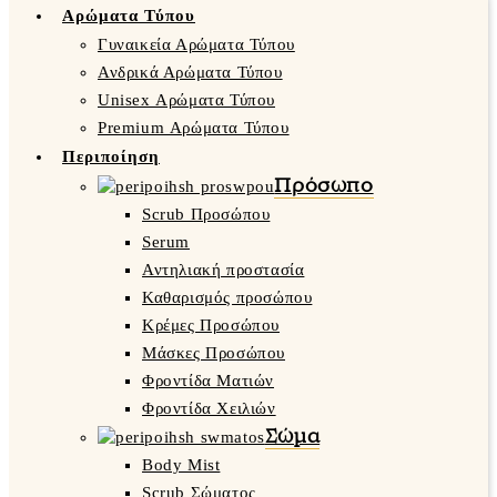
Αρώματα Τύπου
Γυναικεία Αρώματα Τύπου
Ανδρικά Αρώματα Τύπου
Unisex Αρώματα Τύπου
Premium Αρώματα Τύπου
Περιποίηση
Πρόσωπο
Scrub Προσώπου
Serum
Αντηλιακή προστασία
Καθαρισμός προσώπου
Κρέμες Προσώπου
Μάσκες Προσώπου
Φροντίδα Ματιών
Φροντίδα Χειλιών
Σώμα
Body Mist
Scrub Σώματος