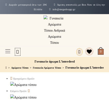
Δωρεάν μεταφορικά άνω των 29€
Άμεσες αποστολές με Box Now σε όλη την
Ελλάδα
info@megashopgr.gr
0
Γυναικείο άρωμα L’interdeed
Γυναικείο άρωμα L’interdeed
>
Αρώματα Τύπου
>
Γυναικεία Αρώματα Τύπου
>
Προηγούμενο Προϊόν
Επόμενο Προϊόν