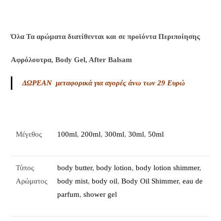
Όλα Τα αρώματα διατίθενται και σε προϊόντα Περιποίησης
Αφρόλουτρα, Body Gel, After Balsam
ΔΩΡΕΑΝ μεταφορικά για αγορές άνω των 29 Ευρώ
Μέγεθος
100ml
,
200ml
,
300ml
,
30ml
,
50ml
Τύπος
body butter
,
body lotion
,
body lotion shimmer
,
Αρώματος
body mist
,
body oil
,
Body Oil Shimmer
,
eau de
parfum
,
shower gel