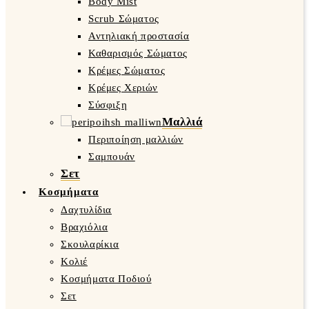
Body Mist
Scrub Σώματος
Αντηλιακή προστασία
Καθαρισμός Σώματος
Κρέμες Σώματος
Κρέμες Χεριών
Σύσφιξη
Μαλλιά
Περιποίηση μαλλιών
Σαμπουάν
Σετ
Κοσμήματα
Δαχτυλίδια
Βραχιόλια
Σκουλαρίκια
Κολιέ
Κοσμήματα Ποδιού
Σετ