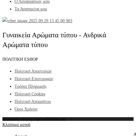
Ο Λογαριασμός μου
Τα Αγαπημένα μου
Γυναικεία Αρώματα τύπου - Ανδρικά
Αρώματα τύπου
ΠΟΛΙΤΙΚΗ ESHOP
Πολιτική Αποστολών
Πολιτική Επιστροφών
Τρόποι Πληρωμής
Πολιτική Cookies
Πολιτική Απορρήτου
Όροι Χρήσης
Κατασκευή eshop by TopLevelWebsite.com
Κλείσιμο μενού
Α