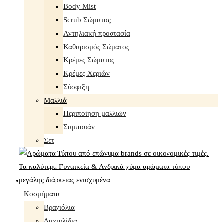
Body Mist
Scrub Σώματος
Αντηλιακή προστασία
Καθαρισμός Σώματος
Κρέμες Σώματος
Κρέμες Χεριών
Σύσφιξη
Mαλλιά
Περιποίηση μαλλιών
Σαμπουάν
Σετ
Κοσμήματα
Βραχιόλια
Δαχτυλίδια