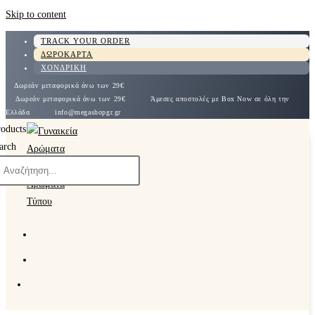
Skip to content
TRACK YOUR ORDER
ΔΩΡΟΚΑΡΤΑ
ΧΟΝΔΡΙΚΗ
Δωρεάν μεταφορικά άνω των 29€
Δωρεάν μεταφορικά άνω των 29€
Άμεσες αποστολές με Box Now σε όλη την
Ελλάδα
info@megashopgr.gr
roducts
arch