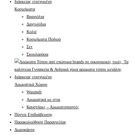
Κοσμήματα
Βραχιόλια
Δαχτυλίδια
Κολιέ
Κοσμήματα Ποδιού
Σετ
Σκουλαρίκια
Αρωματικά Χώρου
Waxmelt
Αρωματικά με στικ
Καυστήρες – Αρωματοποιητές
Πόντοι Επιβράβευσης
Παρακολούθηση Παραγγελίας
Δωροκάρτα