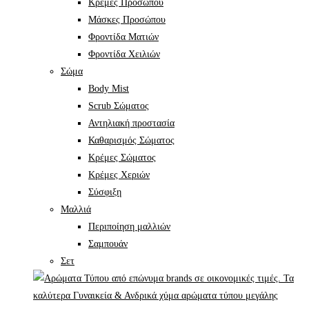
Κρέμες Προσώπου
Μάσκες Προσώπου
Φροντίδα Ματιών
Φροντίδα Χειλιών
Σώμα
Body Mist
Scrub Σώματος
Αντηλιακή προστασία
Καθαρισμός Σώματος
Κρέμες Σώματος
Κρέμες Χεριών
Σύσφιξη
Mαλλιά
Περιποίηση μαλλιών
Σαμπουάν
Σετ