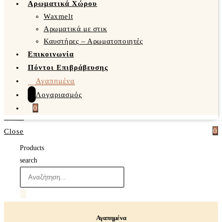
Αρωματικά Χώρου
Waxmelt
Αρωματικά με στικ
Καυστήρες – Αρωματοποιητές
Επικοινωνία
Πόντοι Επιβράβευσης
Αγαπημένα
Λογαριασμός
0
0
Close
Products
search
Αγαπημένα