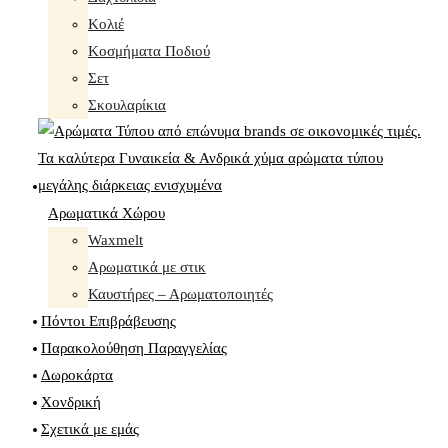
Κολιέ
Κοσμήματα Ποδιού
Σετ
Σκουλαρίκια
Αρωματικά Χώρου
Waxmelt
Αρωματικά με στικ
Καυστήρες – Αρωματοποιητές
Πόντοι Επιβράβευσης
Παρακολούθηση Παραγγελίας
Δωροκάρτα
Χονδρική
Σχετικά με εμάς