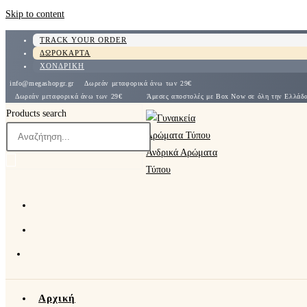
Skip to content
TRACK YOUR ORDER
ΔΩΡΟΚΑΡΤΑ
ΧΟΝΔΡΙΚΗ
info@megashopgr.gr
Δωρεάν μεταφορικά άνω των 29€
Δωρεάν μεταφορικά άνω των 29€
Άμεσες αποστολές με Box Now σε όλη την Ε
Products search
Αρχική