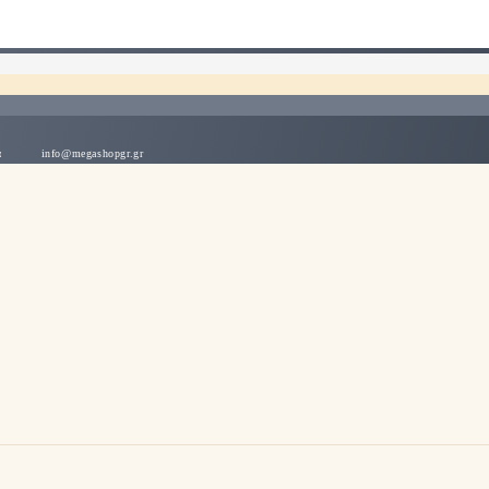
λλάδα
info@megashopgr.gr