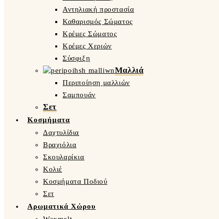
Αντηλιακή προστασία
Καθαρισμός Σώματος
Κρέμες Σώματος
Κρέμες Χεριών
Σύσφιξη
Μαλλιά
Περιποίηση μαλλιών
Σαμπουάν
Σετ
Κοσμήματα
Δαχτυλίδια
Βραχιόλια
Σκουλαρίκια
Κολιέ
Κοσμήματα Ποδιού
Σετ
Αρωματικά Χώρου