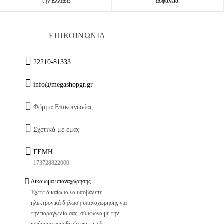
την Ελλάδα
ασφάλεια.
ΕΠΙΚΟΙΝΩΝΙΑ
22210-81333
info@megashopgr.gr
Φόρμα Επικοινωνίας
Σχετικά με εμάς
ΓΕΜΗ
173728822000
Δικαίωμα υπαναχώρησης
Έχετε δικαίωμα να υποβάλετε
ηλεκτρονικά δήλωση υπαναχώρησης για
την παραγγελία σας, σύμφωνα με την
ισχύουσα νομοθεσία για τις εξ