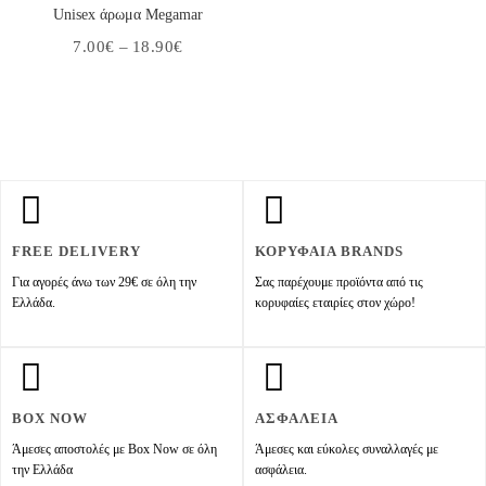
Unisex άρωμα Megamar
7.00
€
–
18.90
€
FREE DELIVERY
ΚΟΡΥΦΑΙΑ BRANDS
Για αγορές άνω των 29€ σε όλη την
Σας παρέχουμε προϊόντα από τις
Ελλάδα.
κορυφαίες εταιρίες στον χώρο!
BOX NOW
ΑΣΦΑΛΕΙΑ
Άμεσες αποστολές με Box Now σε όλη
Άμεσες και εύκολες συναλλαγές με
την Ελλάδα
ασφάλεια.