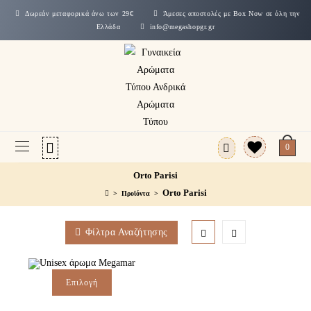
Δωρεάν μεταφορικά άνω των 29€
Άμεσες αποστολές με Box Now σε όλη την
Ελλάδα
info@megashopgr.gr
0
Orto Parisi
Orto Parisi
>
Προϊόντα
>
Φίλτρα Αναζήτησης
Επιλογή