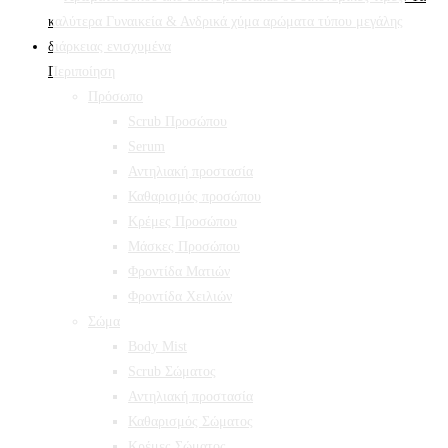
Περιποίηση
Πρόσωπο
Scrub Προσώπου
Serum
Αντηλιακή προστασία
Καθαρισμός προσώπου
Κρέμες Προσώπου
Μάσκες Προσώπου
Φροντίδα Ματιών
Φροντίδα Χειλιών
Σώμα
Body Mist
Scrub Σώματος
Αντηλιακή προστασία
Καθαρισμός Σώματος
Κρέμες Σώματος