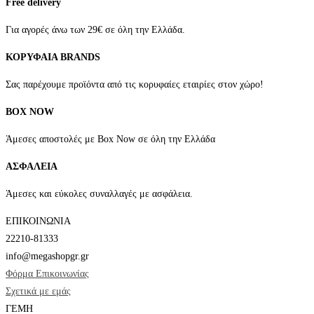
Free delivery
να
επιλεγούν
Για αγορές άνω των 29€ σε όλη την Ελλάδα.
στη
ΚΟΡΥΦΑΙΑ BRANDS
σελίδα
του
Σας παρέχουμε προϊόντα από τις κορυφαίες εταιρίες στον χώρο!
προϊόντος
BOX NOW
Άμεσες αποστολές με Box Now σε όλη την Ελλάδα
ΑΣΦΑΛΕΙΑ
Άμεσες και εύκολες συναλλαγές με ασφάλεια.
ΕΠΙΚΟΙΝΩΝΙΑ
22210-81333
info@megashopgr.gr
Φόρμα Επικοινωνίας
Σχετικά με εμάς
ΓΕΜΗ