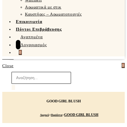
Waxmelt
Αρωματικά με στικ
Καυστήρες – Αρωματοποιητές
Επικοινωνία
Πόντοι Επιβράβευσης
Αγαπημένα
Λογαριασμός
0
0
Close
Products
search
GOOD GIRL BLUSH
GOOD GIRL BLUSH
Αρχική
>
Προϊόντα
>