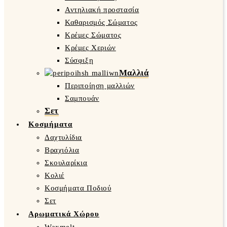
Αντηλιακή προστασία
Καθαρισμός Σώματος
Κρέμες Σώματος
Κρέμες Χεριών
Σύσφιξη
Μαλλιά
Περιποίηση μαλλιών
Σαμπουάν
Σετ
Κοσμήματα
Δαχτυλίδια
Βραχιόλια
Σκουλαρίκια
Κολιέ
Κοσμήματα Ποδιού
Σετ
Αρωματικά Χώρου