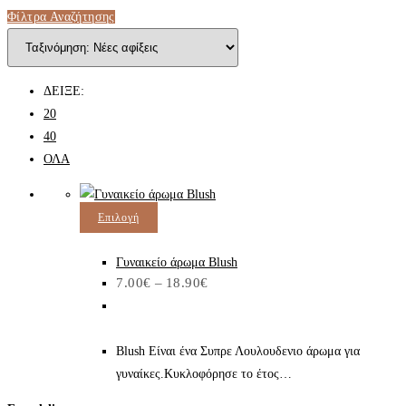
Φίλτρα Αναζήτησης
ΔΕΙΞΕ:
20
40
ΟΛΑ
Αυτό
Επιλογή
το
προϊόν
Γυναικείο άρωμα Blush
Price
7.00
€
–
18.90
€
έχει
range:
7.00€
πολλαπλές
through
παραλλαγές.
18.90€
Blush Είναι ένα Συπρε Λουλουδενιο άρωμα για
Οι
γυναίκες.Κυκλοφόρησε το έτος…
επιλογές
μπορούν