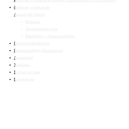
Αρωματικά Χώρου
Waxmelt
Αρωματικά με στικ
Καυστήρες – Αρωματοποιητές
Πόντοι Επιβράβευσης
Παρακολούθηση Παραγγελίας
Δωροκάρτα
Χονδρική
Σχετικά με εμάς
Επικοινωνία