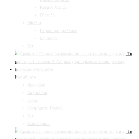
Κρέμες Χεριών
Σύσφιξη
Mαλλιά
Περιποίηση μαλλιών
Σαμπουάν
Σετ
Κοσμήματα
Βραχιόλια
Δαχτυλίδια
Κολιέ
Κοσμήματα Ποδιού
Σετ
Σκουλαρίκια