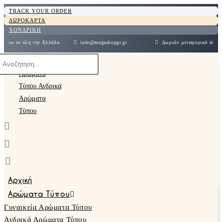
TRACK YOUR ORDER
ΔΩΡΟΚΑΡΤΑ
ΧΟΝΔΡΙΚΗ
 σε όλη την Ελλάδα
info@megashopgr.gr
Δωρεάν μεταφορικά άνω των 
Αρχική
Αρώματα Τύπου
Γυναικεία Αρώματα Τύπου
Ανδρικά Αρώματα Τύπου