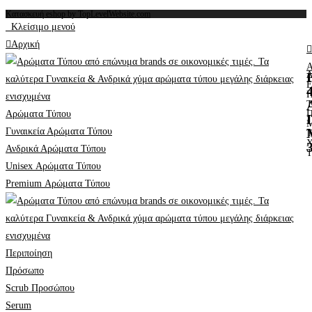
Κατασκευή eshop by TopLevelWebsite.com
Κλείσιμο μενού
Αρχική
Α
Ε
Αρώματα Τύπου
Γυναικεία Αρώματα Τύπου
Ανδρικά Αρώματα Τύπου
Unisex Αρώματα Τύπου
Premium Αρώματα Τύπου
Περιποίηση
Πρόσωπο
Scrub Προσώπου
Serum