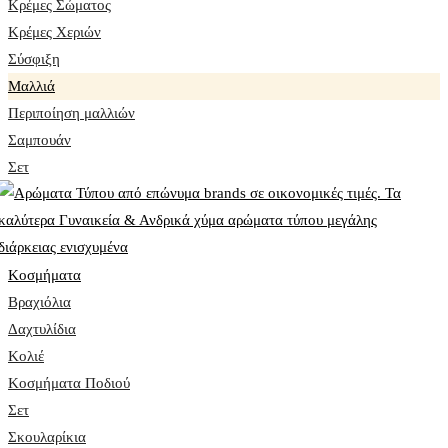
Κρέμες Σώματος
Κρέμες Χεριών
Σύσφιξη
Mαλλιά
Περιποίηση μαλλιών
Σαμπουάν
Σετ
Κοσμήματα
Βραχιόλια
Δαχτυλίδια
Κολιέ
Κοσμήματα Ποδιού
Σετ
Σκουλαρίκια