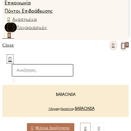
Επικοινωνία
Πόντοι Επιβράβευσης
Αγαπημένα
Λογαριασμός
0
0
Close
BARAONDA
BARAONDA
Αρχική
>
Προϊόντα
>
Φίλτρα Αναζήτησης