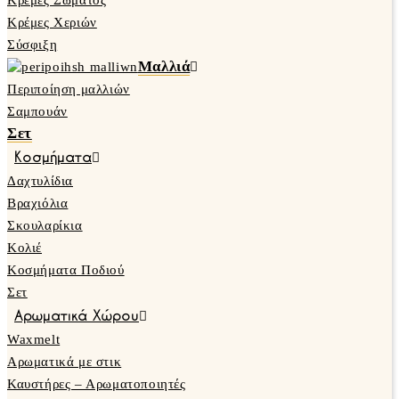
Κρέμες Σώματος
Κρέμες Χεριών
Σύσφιξη
Μαλλιά
Περιποίηση μαλλιών
Σαμπουάν
Σετ
Κοσμήματα
Δαχτυλίδια
Βραχιόλια
Σκουλαρίκια
Κολιέ
Κοσμήματα Ποδιού
Σετ
Αρωματικά Χώρου
Waxmelt
Αρωματικά με στικ
Καυστήρες – Αρωματοποιητές