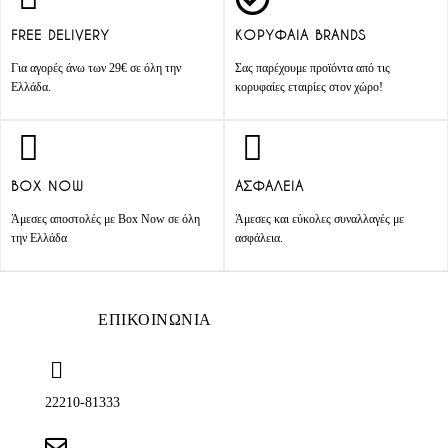
FREE DELIVERY
ΚΟΡΥΦΑΙΑ BRANDS
Για αγορές άνω των 29€ σε όλη την
Σας παρέχουμε προϊόντα από τις
Ελλάδα.
κορυφαίες εταιρίες στον χώρο!
BOX NOW
ΑΣΦΑΛΕΙΑ
Άμεσες αποστολές με Box Now σε όλη
Άμεσες και εύκολες συναλλαγές με
την Ελλάδα
ασφάλεια.
ΕΠΙΚΟΙΝΩΝΙΑ
22210-81333